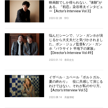
映画館でしか得られない、“体験”が
ある。『初恋』染谷将太インタビュ
ー【Actor's Interview Vol.3】
2020.02.28
SYO
悩んだシーンで、ソン・ガンホが演
じるから大丈夫だと気づかされまし
た。ポン・ジュノ監督&ソン・ガン
ホ『パラサイト 半地下の家族』
【Director’s Interview Vol.49】
2020.01.10
香田史生
イザベル・ユペール『ポルトガル、
夏の終わり』 役に共感して演じる
わけではない。それが私のやり方。
【Actor's Interview Vol.5】
2020.08.14
斉藤博昭