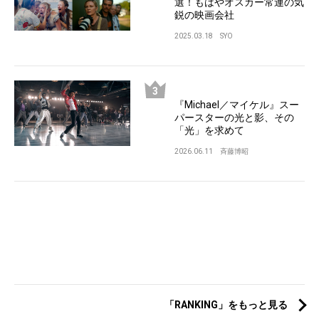
選！もはやオスカー常連の気
鋭の映画会社
2025.03.18
SYO
『Michael／マイケル』スー
パースターの光と影、その
「光」を求めて
2026.06.11
斉藤博昭
「RANKING」をもっと見る