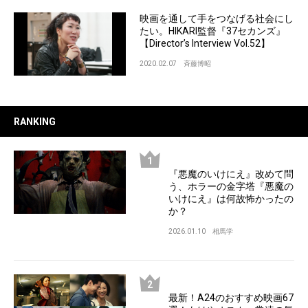
映画を通して手をつなげる社会にし
たい。HIKARI監督『37セカンズ』
【Director’s Interview Vol.52】
2020.02.07
斉藤博昭
RANKING
『悪魔のいけにえ』改めて問
う、ホラーの金字塔『悪魔の
いけにえ』は何故怖かったの
か？
2026.01.10
相馬学
最新！A24のおすすめ映画67