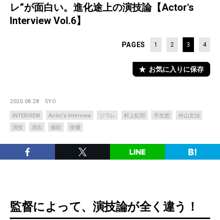
レ”が面白い。進化途上の演技論【Actor's
Interview Vol.6】
PAGES
1
2
3
4
お気に入りに保存
2020.08.28
SYO
INTERVIEW
Actor’s Interview
ソワレ
村上虹郎
芋生悠
外山文治
演技
演出
撮影
俳優
監督によって、演技論が全く違う！