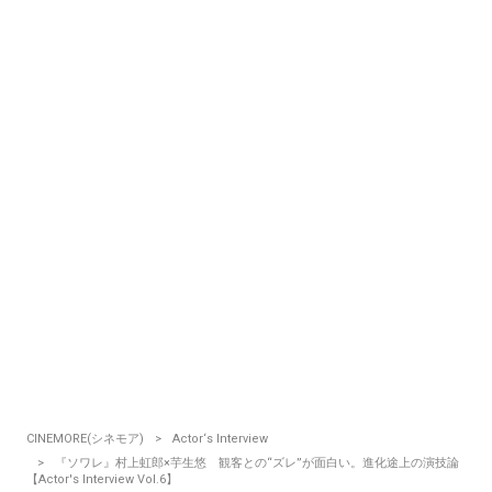
CINEMORE(シネモア)
Actor‘s Interview
『ソワレ』村上虹郎×芋生悠 観客との“ズレ”が面白い。進化途上の演技論
【Actor's Interview Vol.6】