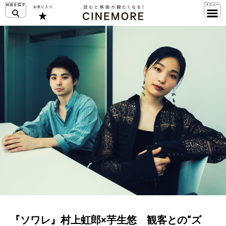
『ソワレ』村上虹郎×芋生悠 観客との“ズ