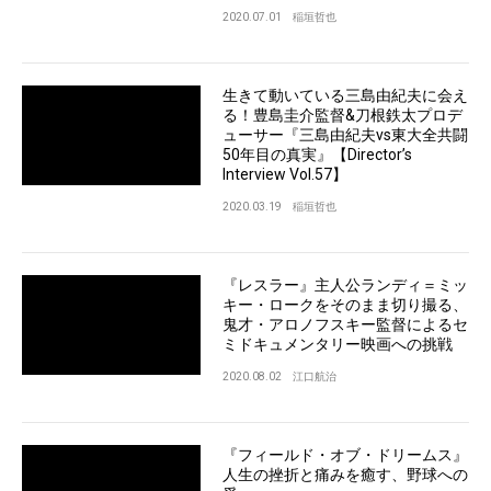
2020.07.01
稲垣哲也
生きて動いている三島由紀夫に会え
る！豊島圭介監督&刀根鉄太プロデ
ューサー『三島由紀夫vs東大全共闘
50年目の真実』【Director’s
Interview Vol.57】
2020.03.19
稲垣哲也
『レスラー』主人公ランディ＝ミッ
キー・ロークをそのまま切り撮る、
鬼才・アロノフスキー監督によるセ
ミドキュメンタリー映画への挑戦
2020.08.02
江口航治
『フィールド・オブ・ドリームス』
人生の挫折と痛みを癒す、野球への