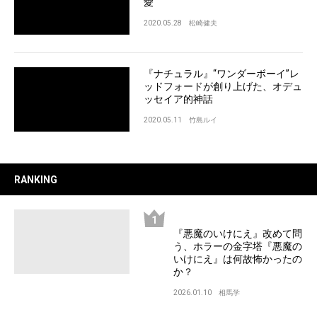
愛
2020.05.28
松崎健夫
『ナチュラル』“ワンダーボーイ”レ
ッドフォードが創り上げた、オデュ
ッセイア的神話
2020.05.11
竹島ルイ
RANKING
『悪魔のいけにえ』改めて問
う、ホラーの金字塔『悪魔の
いけにえ』は何故怖かったの
か？
2026.01.10
相馬学