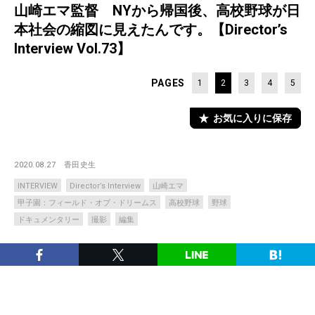
山崎エマ監督 NYから帰国後、高校野球が日
本社会の縮図に見えたんです。【Director’s
Interview Vol.73】
PAGES
1
2
3
4
5
お気に入りに保存
2020.08.27
香田史生
INTERVIEW
Director’s Interview
山崎エマ
甲子園：フィールド・オブ・ドリームス
高校野球
野球
ドキュメンタリー
撮影
編集