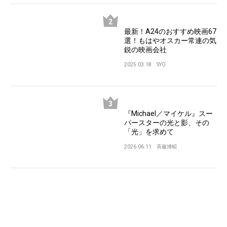
最新！A24のおすすめ映画67
選！もはやオスカー常連の気
鋭の映画会社
2025.03.18
SYO
『Michael／マイケル』スー
パースターの光と影、その
「光」を求めて
2026.06.11
斉藤博昭