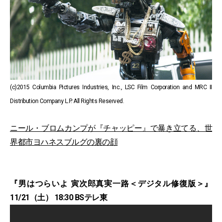
(c)2015 Columbia Pictures Industries, Inc., LSC Film Corporation and MRC II
Distribution Company L.P. All Rights Reserved.
ニール・ブロムカンプが『チャッピー』で暴き立てる、世
界都市ヨハネスブルグの裏の顔
『男はつらいよ 寅次郎真実一路＜デジタル修復版＞』
11/21（土） 18:30 BSテレ東