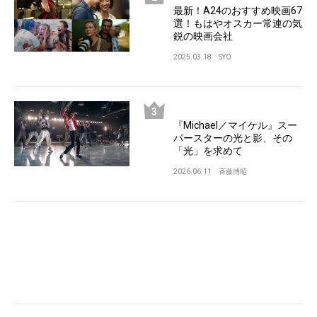
最新！A24のおすすめ映画67
選！もはやオスカー常連の気
鋭の映画会社
2025.03.18
SYO
『Michael／マイケル』スー
パースターの光と影、その
「光」を求めて
2026.06.11
斉藤博昭