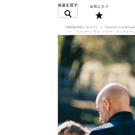
CINEMORE(シネモア)
Director‘s Intervie
『スーパーノヴァ』ハリー・マックイーン監督 