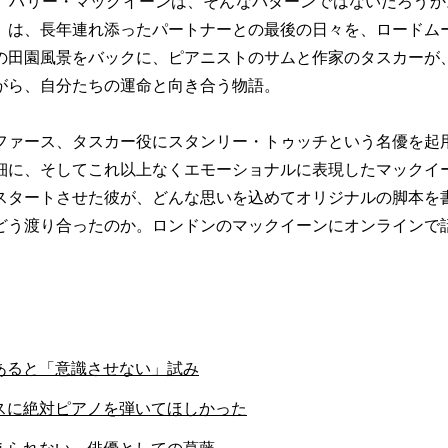
。ハリー・マックイーンは、そんなパターンではないだろうか
』は、長年連れ添ったパートナーとの最後の日々を、ロードム
の田園風景をバックに、ピアニストのサムと作家のタスカーが
がら、自分たちの運命と向き合う物語。
ファース、タスカー役にスタンリー・トゥッチという名優を起
細に、そしてこれ以上なくエモーショナルに表現したマックイ
スタートさせた彼が、どんな思いを込めてオリジナルの脚本を
どう渡り合ったのか。ロンドンのマックイーンにオンラインで
あると「意識させない」試み
スに絶対ピアノを弾いてほしかった