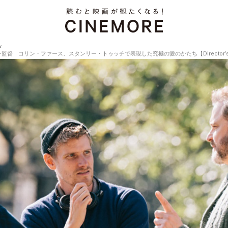
w
コリン・ファース、スタンリー・トゥッチで表現した究極の愛のかたち【Director’s Interv