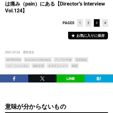
は痛み（pain）にある【Director’s Interview
Vol.124】
PAGES
1
2
3
4
お気に入りに保存
2021.07.02
香田史生
INTERVIEW
Director’s Interview
アジアの天使
石井裕也
パク・ジョンボム
池松壮亮
オダギリジョー
韓国
意味が分からないもの