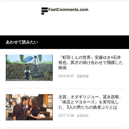
FastComments.com
あわせて読みたい
『町田くんの世界』安藤ゆき×石井
裕也。異才の掛け合わせで飛躍した
映画
2019.06.07
高森郁哉
太賀、オダギリジョー、冨永昌敬、
『南瓜とマヨネーズ』を実写化し
た、3人の男たちの曲者ぶりとは
2017.11.28
金原由佳