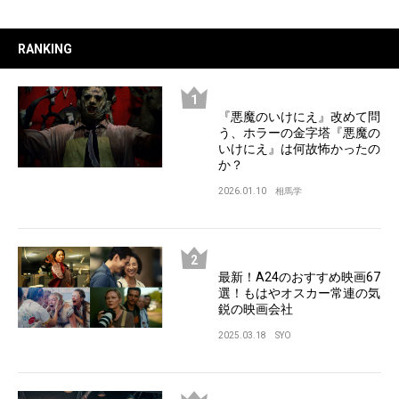
RANKING
『悪魔のいけにえ』改めて問
う、ホラーの金字塔『悪魔の
いけにえ』は何故怖かったの
か？
2026.01.10
相馬学
最新！A24のおすすめ映画67
選！もはやオスカー常連の気
鋭の映画会社
2025.03.18
SYO