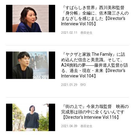
『すばらしき世界』西川美和監督
「身分帳」全編に、佐木隆三さんの
まなざしを感じました【Director’s
Interview Vol.105】
2021.02.11
香田史生
『ヤクザと家族 The Family』に詰
め込んだ信念と美意識。そして、
A24挑戦の夢――藤井道人監督が語
る、過去・現在・未来【Director's
Interview Vol.104】
2021.01.29
SYO
『街の上で』今泉力哉監督 映画の
完成形は頭の中に全くないんです
【Director’s Interview Vol.116】
2021.04.09
香田史生