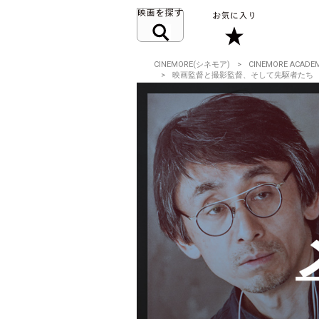
CINEMORE(シネモア)
CINEMORE ACADE
映画監督と撮影監督、そして先駆者たち ～メデ