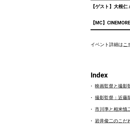
【ゲスト】大根仁 /
【MC】CINEMO
イベント詳細は
こ
Index
映画監督と撮影
撮影監督：近藤
市川準と相米慎
岩井俊二のこだ