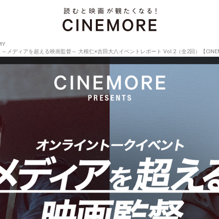
MY
ィアを超える映画監督～ 大根仁×吉田大八イベントレポート Vol.2（全2回）【CINEMORE 