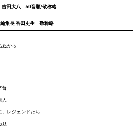
 吉田大八 50音順/敬称略
RE編集長 香田史生 敬称略
ちら
から
監督
龍人
二、レジェンドたち
わり