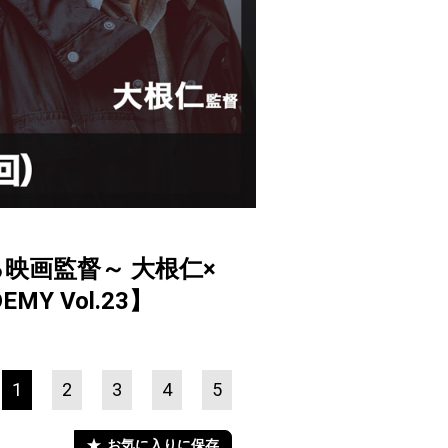
映画監督～ 大根仁×
Y Vol.23】
1
2
3
4
5
お気に入りに保存