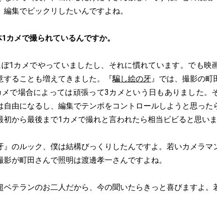
、編集でビックリしたいんですよね。
体1カメで撮られているんですか。
ほぼ1カメでやっていましたし、それに慣れています。でも映
意することも増えてきました。『
騙し絵の牙
』では、撮影の町
カメで場合によっては頑張って3カメという日もありました。
は自由になるし、編集でテンポをコントロールしようと思った
最初から最後まで1カメで撮れと言われたら相当ビビると思い
牙』のルック、僕は結構びっくりしたんですよ。若いカメラマ
撮影が町田さんで照明は渡邊孝一さんですよね。
超ベテランのお二人だから、今の聞いたらきっと喜びますよ。
。