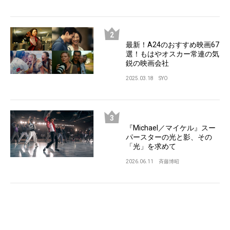
最新！A24のおすすめ映画67
選！もはやオスカー常連の気
鋭の映画会社
2025.03.18
SYO
『Michael／マイケル』スー
パースターの光と影、その
「光」を求めて
2026.06.11
斉藤博昭