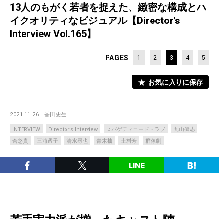
13人のもがく若者を捉えた、緻密な構成とハ
イクオリティなビジュアル【Director’s
Interview Vol.165】
PAGES
1
2
3
4
5
お気に入りに保存
2021.11.26
香田史生
INTERVIEW
Director’s Interview
スパゲティコード・ラブ
丸山健志
倉悠貴
三浦透子
清水尋也
青木柚
土村芳
群像劇