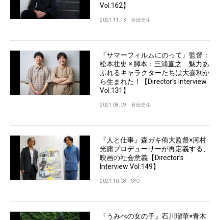
Vol.162】
2021.11.13
香田史生
『サマーフィルムにのって』監督：
松本壮史 × 脚本：三浦直之 魅力あ
ふれるキャラクターたちは大喜利か
ら生まれた！【Director’s Interview
Vol.131】
2021.08.09
香田史生
『人と仕事』森ガキ侑大監督×河村
光庸プロデューサーが再定義する、
映画の社会意義【Director’s
Interview Vol.149】
2021.10.08
SYO
『うみべの女の子』石川瑠華×青木