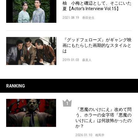
柚 小梅と磯辺として、そこにいた
夏【Actor’s Interview Vol.15】
2021.08.19
香田史生
『グッドフェローズ』がギャング映
画にもたらした画期的なスタイルと
は
2019.01.03
森直人
RANKING
『悪魔のいけにえ』改めて問
う、ホラーの金字塔『悪魔の
いけにえ』は何故怖かったの
か？
2026.01.10
相馬学