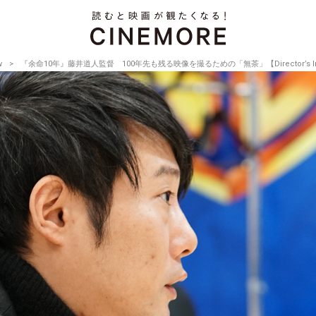
w
『余命10年』藤井道人監督 100年先も残る映像を撮るための「無茶」【Director’s Interv