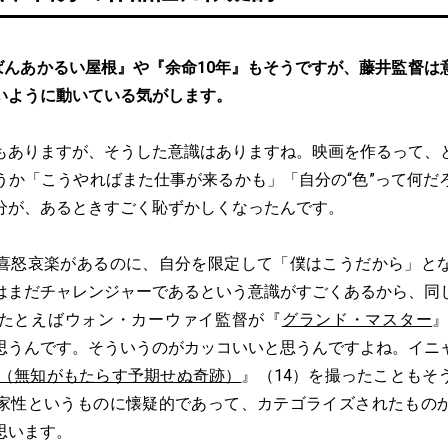
ばんあかるい屋根』や『余命10年』もそうですが、藤井監督は
いように動いている気がします。
もありますが、そうした意識はありますね。映画を作るって、
うか「こうやればまた仕事が来るかも」「自分の“色”って何だ
分が、あるときすごく恥ずかしくなったんです。
喜怒哀楽があるのに、自分を限定して「僕はこうだから」と
はまだチャレンジャーであるという意識がすごくあるから、同
たとえばウォン・カーウァイ監督が『
グランド・マスター
』
思うんです。そういうのがカッコいいと思うんですよね。イニ
は（無知がもたらす予期せぬ奇跡）
』（14）を撮ったこともそ
家性というものに懐疑的であって、カテゴライズされたもの
思います。