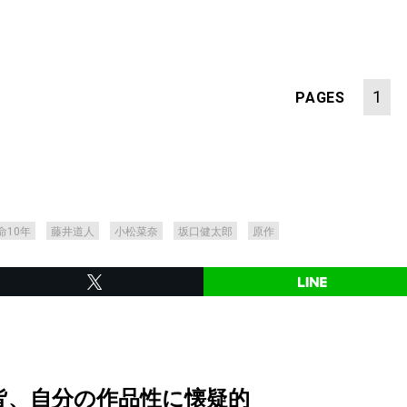
1
PAGES
命10年
藤井道人
小松菜奈
坂口健太郎
原作
皆、自分の作品性に懐疑的