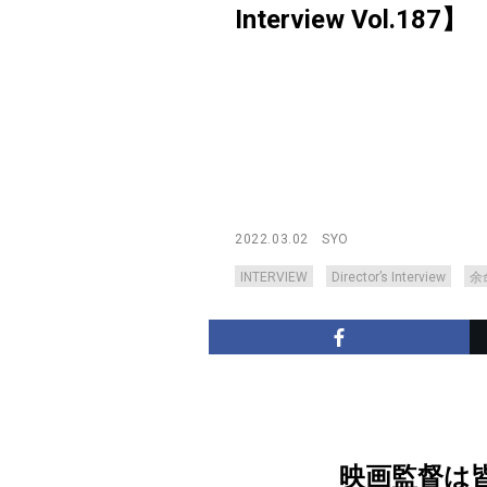
Interview Vol.187】
2022.03.02
SYO
INTERVIEW
Director’s Interview
余
映画監督は