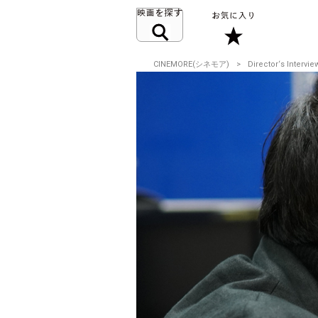
CINEMORE(シネモア)
Director‘s Intervie