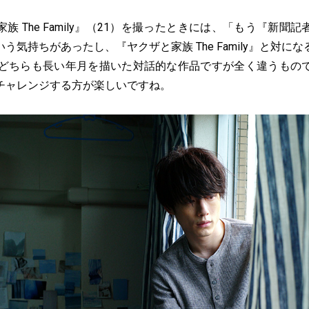
族 The Family』（21）を撮ったときには、「もう『新聞
う気持ちがあったし、『ヤクザと家族 The Family』と対に
。どちらも長い年月を描いた対話的な作品ですが全く違うもの
チャレンジする方が楽しいですね。