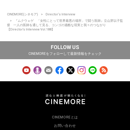
CINEMORE(シネモア)
Director‘s Interview
『ムクウェゲ 「女性にとって世界最悪の場所」で闘う医師』立山芽以子監
督 一人の医師を通して見る、コンゴの過酷な現実と我々のつながり
【Director’s Interview Vol.188】
FOLLOW US
CINEMOREをフォローして最新情報をチェック
CINEMOREとは
お問い合わせ