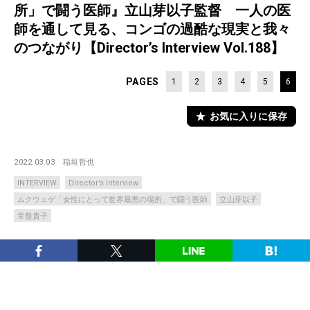
所」で闘う医師』立山芽以子監督 一人の医
師を通して見る、コンゴの過酷な現実と我々
のつながり【Director’s Interview Vol.188】
PAGES
1
2
3
4
5
6
お気に入りに保存
2022.03.03
稲垣哲也
INTERVIEW
Director’s Interview
ムクウェゲ「女性にとって世界最悪の場所」で闘う医師
立山芽以子
常盤貴子