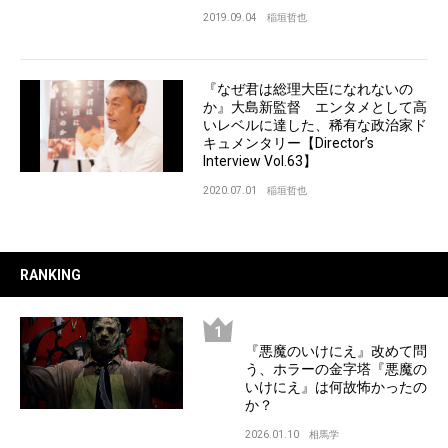
2019.09.04
稲垣哲也
『なぜ君は総理大臣になれないの
か』大島新監督 エンタメとして高
いレベルに達した、稀有な政治家ド
キュメンタリー【Director’s
Interview Vol.63】
2020.07.01
稲垣哲也
RANKING
『悪魔のいけにえ』改めて問
う、ホラーの金字塔『悪魔の
いけにえ』は何故怖かったの
か？
2026.01.10
相馬学