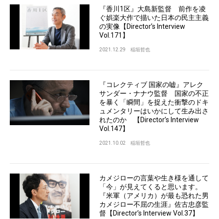
『香川1区』大島新監督 前作を凌
ぐ娯楽大作で描いた日本の民主主義
の実像【Director’s Interview
Vol.171】
2021.12.29
稲垣哲也
『コレクティブ 国家の嘘』アレク
サンダー・ナナウ監督 国家の不正
を暴く「瞬間」を捉えた衝撃のドキ
ュメンタリーはいかにして生み出さ
れたのか 【Director’s Interview
Vol.147】
2021.10.02
稲垣哲也
カメジローの言葉や生き様を通して
「今」が見えてくると思います。
『米軍（アメリカ）が最も恐れた男
カメジロー不屈の生涯』佐古忠彦監
督【Director’s Interview Vol.37】