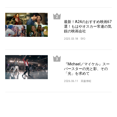
最新！A24のおすすめ映画67
選！もはやオスカー常連の気
鋭の映画会社
2025.03.18
SYO
『Michael／マイケル』スー
パースターの光と影、その
「光」を求めて
2026.06.11
斉藤博昭