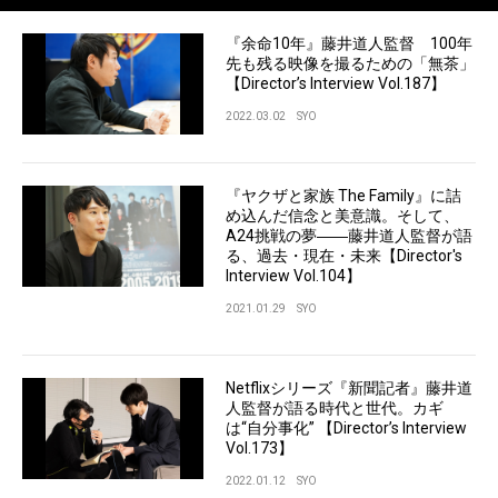
『余命10年』藤井道人監督 100年
先も残る映像を撮るための「無茶」
【Director’s Interview Vol.187】
2022.03.02
SYO
『ヤクザと家族 The Family』に詰
め込んだ信念と美意識。そして、
A24挑戦の夢――藤井道人監督が語
る、過去・現在・未来【Director's
Interview Vol.104】
2021.01.29
SYO
Netflixシリーズ『新聞記者』藤井道
人監督が語る時代と世代。カギ
は“自分事化” 【Director’s Interview
Vol.173】
2022.01.12
SYO