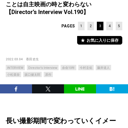
ことは自主映画の時と変わらない
【Director’s Interview Vol.190】
PAGES
1
2
3
4
5
お気に入りに保存
2022.03.04
香田史生
INTERVIEW
Director’s Interview
余命10年
今村圭佑
藤井道人
小松菜奈
坂口健太郎
原作
長い撮影期間で変わっていくイメー