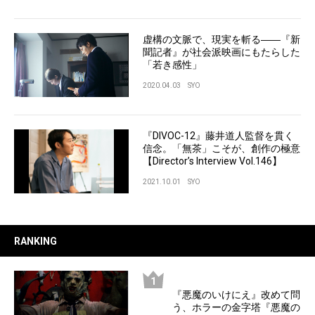
虚構の文脈で、現実を斬る――『新
聞記者』が社会派映画にもたらした
「若き感性」
2020.04.03
SYO
『DIVOC-12』藤井道人監督を貫く
信念。「無茶」こそが、創作の極意
【Director’s Interview Vol.146】
2021.10.01
SYO
RANKING
『悪魔のいけにえ』改めて問
う、ホラーの金字塔『悪魔の