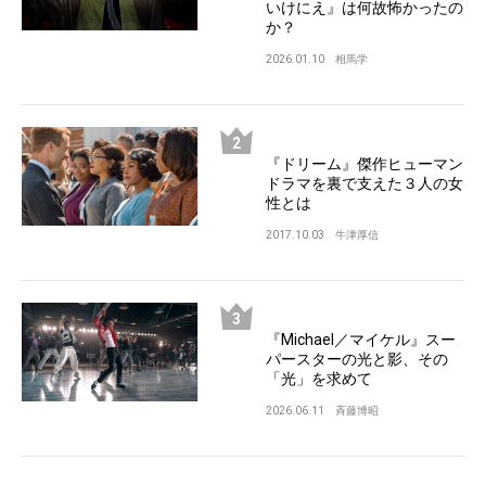
いけにえ』は何故怖かったの
か？
2026.01.10
相馬学
『ドリーム』傑作ヒューマン
ドラマを裏で支えた３人の女
性とは
2017.10.03
牛津厚信
『Michael／マイケル』スー
パースターの光と影、その
「光」を求めて
2026.06.11
斉藤博昭