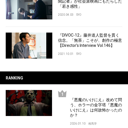
聞記者』が社会派映画にもたらした
「若き感性」
2020.04.03
SYO
『DIVOC-12』藤井道人監督を貫く
信念。「無茶」こそが、創作の極意
【Director’s Interview Vol.146】
2021.10.01
SYO
RANKING
『悪魔のいけにえ』改めて問
う、ホラーの金字塔『悪魔の
いけにえ』は何故怖かったの
か？
2026.01.10
相馬学