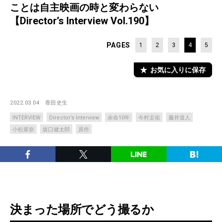
ことは自主映画の時と変わらない
【Director’s Interview Vol.190】
PAGES
1
2
3
4
5
お気に入りに保存
2022.03.04
香田史生
INTERVIEW
Director’s Interview
余命10年
今村圭佑
藤井道人
小松菜奈
坂口健太郎
原作
決まった場所でどう撮るか