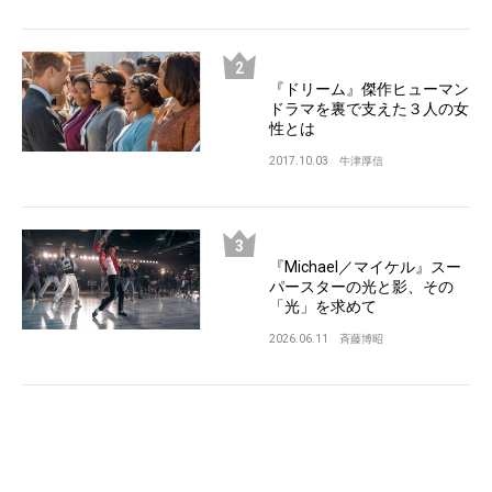
『ドリーム』傑作ヒューマン
ドラマを裏で支えた３人の女
性とは
2017.10.03
牛津厚信
『Michael／マイケル』スー
パースターの光と影、その
「光」を求めて
2026.06.11
斉藤博昭