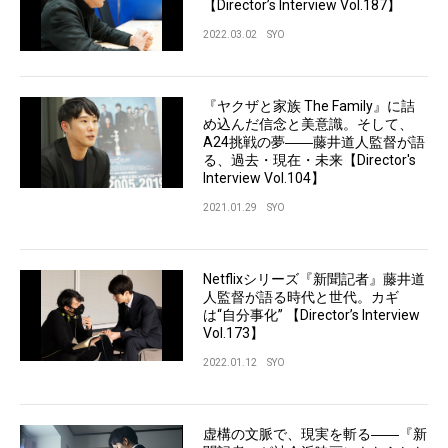
【Director’s Interview Vol.187】
2022.03.02
SYO
『ヤクザと家族 The Family』に詰
め込んだ信念と美意識。そして、
A24挑戦の夢――藤井道人監督が語
る、過去・現在・未来【Director's
Interview Vol.104】
2021.01.29
SYO
Netflixシリーズ『新聞記者』藤井道
人監督が語る時代と世代。カギ
は“自分事化” 【Director’s Interview
Vol.173】
2022.01.12
SYO
虚構の文脈で、現実を斬る――『新