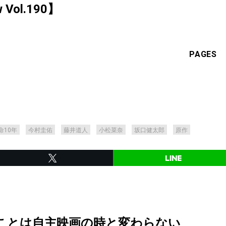
ew Vol.190】
PAGES
命10年
今村圭佑
藤井道人
小松菜奈
坂口健太郎
原作
ことは自主映画の時と変わらない