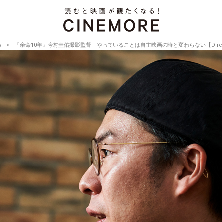
w
『余命10年』今村圭佑撮影監督 やっていることは自主映画の時と変わらない【Director’s In