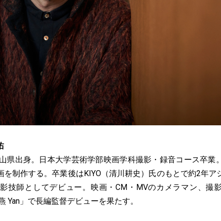
佑
。富山県出身。日本大学芸術学部映画学科撮影・録音コース卒業
画を制作する。卒業後はKIYO（清川耕史）氏のもとで約2年ア
撮影技師としてデビュー。映画・CM・MVのカメラマン、撮
「燕 Yan」で長編監督デビューを果たす。