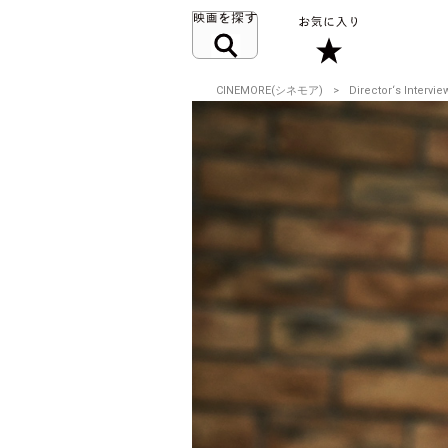
CINEMORE(シネモア)
Director‘s Intervie