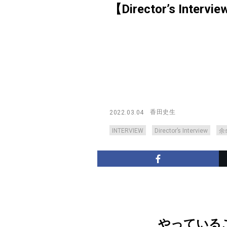
【Director’s Intervi
香田史生
2022.03.04
INTERVIEW
Director’s Interview
余
やっている