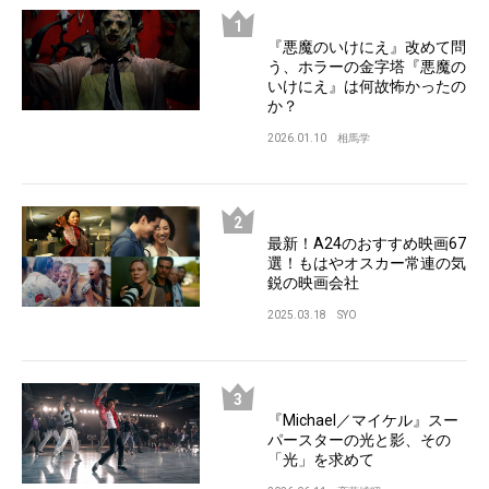
『悪魔のいけにえ』改めて問
う、ホラーの金字塔『悪魔の
いけにえ』は何故怖かったの
か？
2026.01.10
相馬学
最新！A24のおすすめ映画67
選！もはやオスカー常連の気
鋭の映画会社
2025.03.18
SYO
『Michael／マイケル』スー
パースターの光と影、その
「光」を求めて