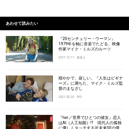
あわせて読みたい
『20センチュリー・ウーマン』
1979年を軸に音楽でたどる、映像
作家マイク・ミルズのルーツ
2017.12.11
森直人
穏やかで、寂しい。『人生はビギナ
ーズ』に満ちた、マイク・ミルズ監
督のまなざし
2021.02.20
SYO
『her／世界でひとつの彼女』恋人
はAI（人工知能）!? 現代人の孤独
に優しくタッチする近未来SFの傑