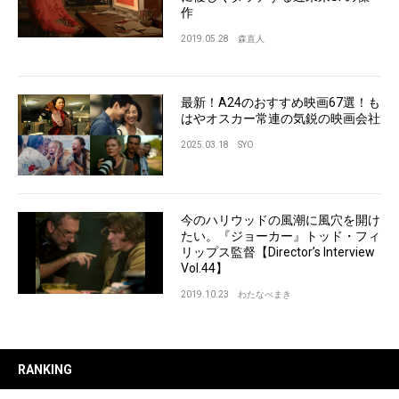
作
2019.05.28
森直人
最新！A24のおすすめ映画67選！も
はやオスカー常連の気鋭の映画会社
2025.03.18
SYO
今のハリウッドの風潮に風穴を開け
たい。『ジョーカー』トッド・フィ
リップス監督【Director’s Interview
Vol.44】
2019.10.23
わたなべまき
RANKING