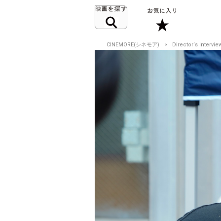
CINEMORE(シネモア)
Director‘s Intervie