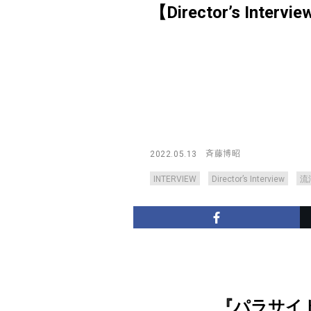
【Director’s Intervi
斉藤博昭
2022.05.13
INTERVIEW
Director’s Interview
流
『パラサイ