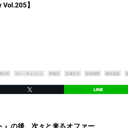
ew Vol.205】
浪の月
ホン・ギョンピョ
李相日
広瀬すず
松坂桃李
横浜流星
ト』の後、次々と来るオファー