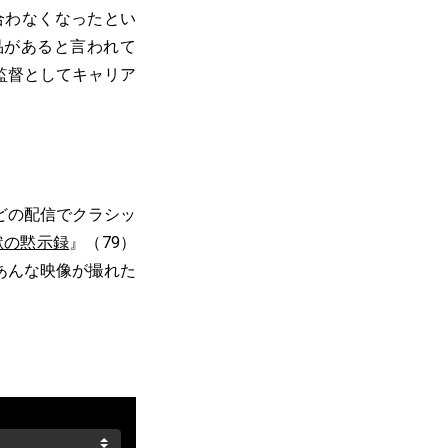
合わなくなったとい
品があると言われて
監督としてキャリア
などの配信でクラシッ
獄の黙示録
』（79）
あんな映像が撮れた
。