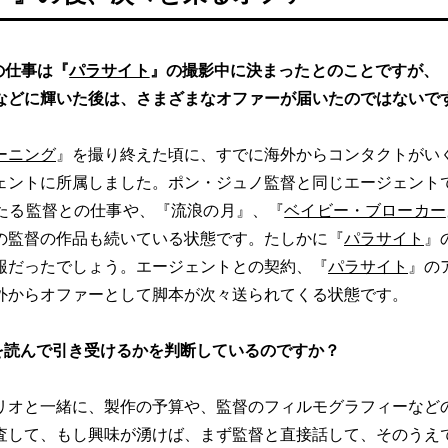
の仕事は『
パラサイト
』の撮影中に決まったとのことですが、
などに輝いた後は、さまざまなオファーが届いたのではないで
ーニング
』を撮り終えた頃に、すでに海外からコンタクトがい
ェントに所属しました。ポン・ジュノ監督と同じエージェント
たる監督との仕事や、『流浪の月』、『
ベイビー・ブローカー
の監督の作品も続いている状態です。たしかに『
パラサイト
』
報だったでしょう。エージェントとの契約、『
パラサイト
』の
外からオファーとして脚本が次々送られてくる状態です。
を読んで引き受けるかを判断しているのですか？
リオと一緒に、製作の予算や、監督のフィルモグラフィーなど
査して、もし興味が湧けば、まず監督と直接話して、そのうえ