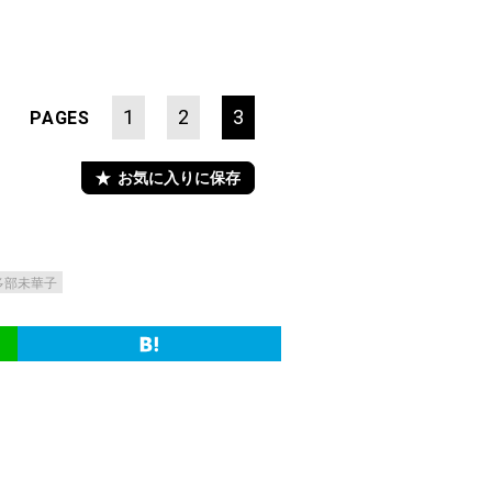
1
2
3
PAGES
お気に入りに保存
多部未華子