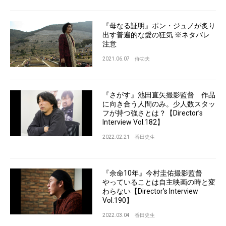
『母なる証明』ポン・ジュノが炙り
出す普遍的な愛の狂気 ※ネタバレ
注意
2021.06.07
侍功夫
『さがす』池田直矢撮影監督 作品
に向き合う人間のみ。少人数スタッ
フが持つ強さとは？【Director’s
Interview Vol.182】
2022.02.21
香田史生
『余命10年』今村圭佑撮影監督
やっていることは自主映画の時と変
わらない【Director’s Interview
Vol.190】
2022.03.04
香田史生