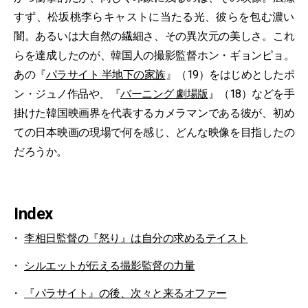
すず、松坂桃李らキャストに当たる光、彼らを包む濃い
闇。あるいは大自然の繊細さ、その異次元の美しさ。これ
らを達成したのが、韓国人の撮影監督ホン・ギョンピョ。
あの『
パラサイト 半地下の家族
』（19）をはじめとしたポ
ン・ジュノ作品や、『
バーニング 劇場版
』（18）などを手
掛けた韓国映画界を代表するカメラマンである彼が、初め
ての日本映画の現場で何を感じ、どんな映像を目指したの
だろうか。
Index
李相日監督の『怒り』は自分の求めるテイスト
シルエットが伝える撮影監督の力量
『パラサイト』の後、次々と来るオファー