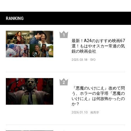
RANKING
最新！A24のおすすめ映画67
選！もはやオスカー常連の気
鋭の映画会社
2025.03.18
SYO
『悪魔のいけにえ』改めて問
う、ホラーの金字塔『悪魔の
いけにえ』は何故怖かったの
か？
2026.01.10
相馬学