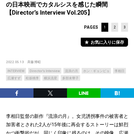
の日本映画でカタルシスを感じた瞬間
【Director’s Interview Vol.205】
PAGES
1
2
3
お気に入りに保存
2022.05.13
斉藤博昭
INTERVIEW
Director’s Interview
流浪の月
ホン・ギョンピョ
李相日
広瀬すず
松坂桃李
横浜流星
多部未華子
李相日監督の新作『流浪の月』。女児誘拐事件の被害者と
加害者とされた2人が15年後に再会するストーリーは鮮烈
かつ衝撃的だが、同じく印象に残るのは、その映像。広瀬