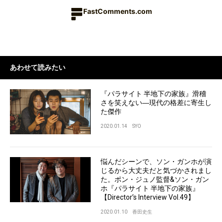
FastComments.com
あわせて読みたい
『パラサイト 半地下の家族』滑稽
さを笑えない―現代の格差に寄生し
た傑作
2020.01.14
SYO
悩んだシーンで、ソン・ガンホが演
じるから大丈夫だと気づかされまし
た。ポン・ジュノ監督&ソン・ガン
ホ『パラサイト 半地下の家族』
【Director’s Interview Vol.49】
2020.01.10
香田史生