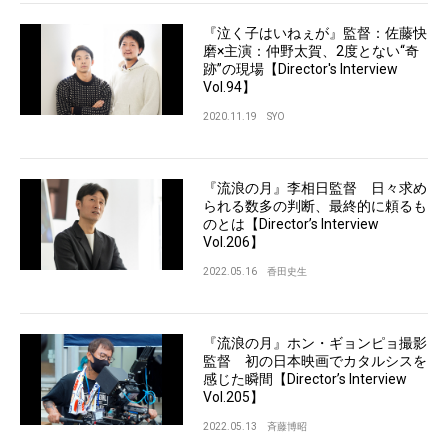
『泣く子はいねぇが』監督：佐藤快
磨×主演：仲野太賀、2度とない“奇
跡”の現場【Director's Interview
Vol.94】
2020.11.19
SYO
『流浪の月』李相日監督 日々求め
られる数多の判断、最終的に頼るも
のとは【Director’s Interview
Vol.206】
2022.05.16
香田史生
『流浪の月』ホン・ギョンピョ撮影
監督 初の日本映画でカタルシスを
感じた瞬間【Director’s Interview
Vol.205】
2022.05.13
斉藤博昭