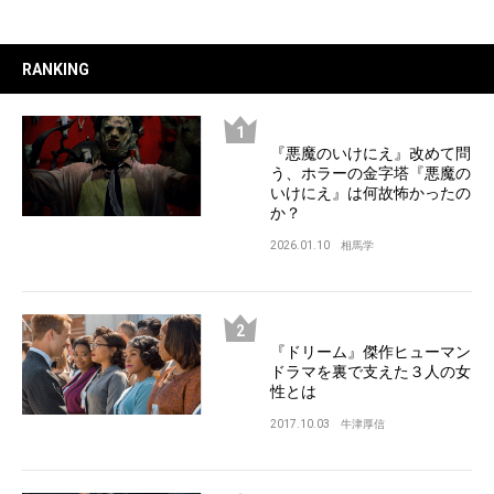
RANKING
『悪魔のいけにえ』改めて問
う、ホラーの金字塔『悪魔の
いけにえ』は何故怖かったの
か？
2026.01.10
相馬学
『ドリーム』傑作ヒューマン
ドラマを裏で支えた３人の女
性とは
2017.10.03
牛津厚信