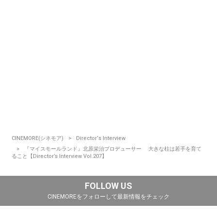
CINEMORE(シネモア)
Director‘s Interview
『マイスモールランド』北原栄治プロデューサー 大きな柱は若手を育て
ること【Director’s Interview Vol.207】
FOLLOW US
CINEMOREをフォローして最新情報をチェック