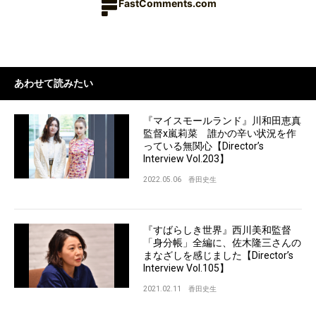
FastComments.com
あわせて読みたい
『マイスモールランド』川和田恵真
監督x嵐莉菜 誰かの辛い状況を作
っている無関心【Director’s
Interview Vol.203】
2022.05.06
香田史生
『すばらしき世界』西川美和監督
「身分帳」全編に、佐木隆三さんの
まなざしを感じました【Director’s
Interview Vol.105】
2021.02.11
香田史生