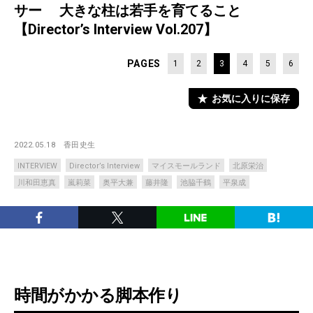
サー 大きな柱は若手を育てること
【Director’s Interview Vol.207】
PAGES
1
2
3
4
5
6
お気に入りに保存
2022.05.18
香田史生
INTERVIEW
Director’s Interview
マイスモールランド
北原栄治
川和田恵真
嵐莉菜
奥平大兼
藤井隆
池脇千鶴
平泉成
時間がかかる脚本作り