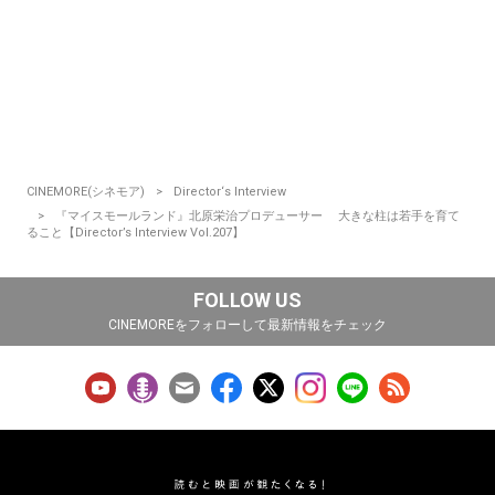
CINEMORE(シネモア)
Director‘s Interview
『マイスモールランド』北原栄治プロデューサー 大きな柱は若手を育て
ること【Director’s Interview Vol.207】
FOLLOW US
CINEMOREをフォローして最新情報をチェック