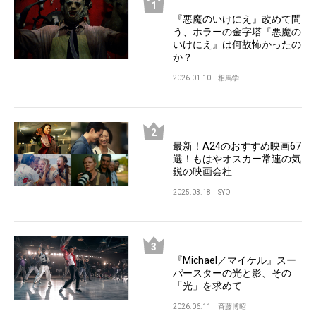
『悪魔のいけにえ』改めて問
う、ホラーの金字塔『悪魔の
いけにえ』は何故怖かったの
か？
2026.01.10
相馬学
最新！A24のおすすめ映画67
選！もはやオスカー常連の気
鋭の映画会社
2025.03.18
SYO
『Michael／マイケル』スー
パースターの光と影、その
「光」を求めて
2026.06.11
斉藤博昭