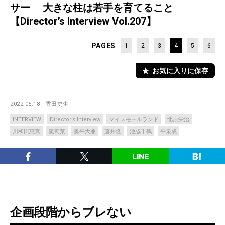
サー 大きな柱は若手を育てること
【Director’s Interview Vol.207】
PAGES
1
2
3
4
5
6
お気に入りに保存
2022.05.18
香田史生
INTERVIEW
Director’s Interview
マイスモールランド
北原栄治
川和田恵真
嵐莉菜
奥平大兼
藤井隆
池脇千鶴
平泉成
企画段階からブレない