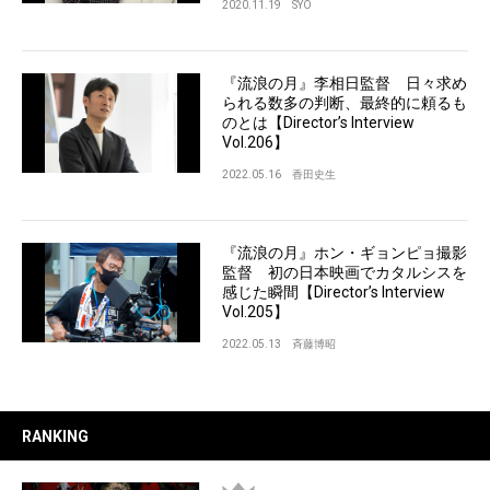
2020.11.19
SYO
『流浪の月』李相日監督 日々求め
られる数多の判断、最終的に頼るも
のとは【Director’s Interview
Vol.206】
2022.05.16
香田史生
『流浪の月』ホン・ギョンピョ撮影
監督 初の日本映画でカタルシスを
感じた瞬間【Director’s Interview
Vol.205】
2022.05.13
斉藤博昭
RANKING