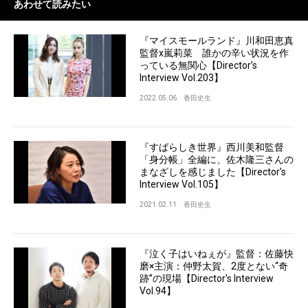
あわせて読みたい
『マイスモールランド』川和田恵真
監督x嵐莉菜 誰かの辛い状況を作
っている無関心【Director’s
Interview Vol.203】
2022.05.06
香田史生
『すばらしき世界』西川美和監督
「身分帳」全編に、佐木隆三さんの
まなざしを感じました【Director’s
Interview Vol.105】
2021.02.11
香田史生
『泣く子はいねぇが』監督：佐藤快
磨×主演：仲野太賀、2度とない“奇
跡”の現場【Director's Interview
Vol.94】