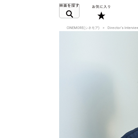
CINEMORE(シネモア)
Director‘s Intervie