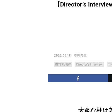
【Director’s Intervi
香田史生
2022.05.18
INTERVIEW
Director’s Interview
マ
大きな柱は