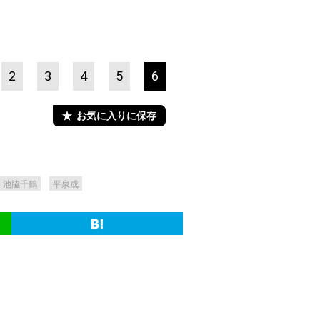
2
3
4
5
6
お気に入りに保存
池脇千鶴
平泉成