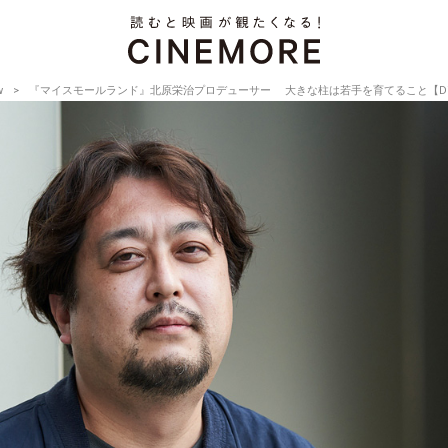
w
『マイスモールランド』北原栄治プロデューサー 大きな柱は若手を育てること【Director’s I