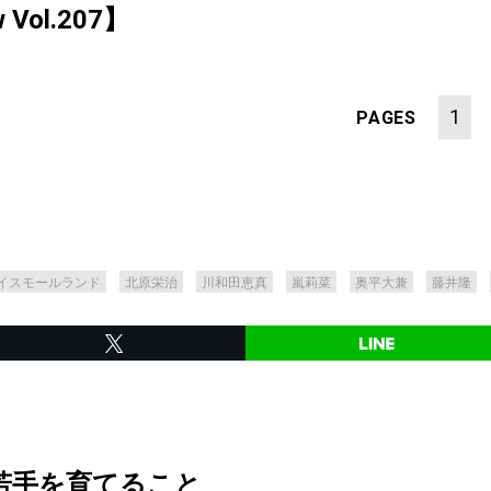
ew Vol.207】
1
PAGES
イスモールランド
北原栄治
川和田恵真
嵐莉菜
奥平大兼
藤井隆
若手を育てること