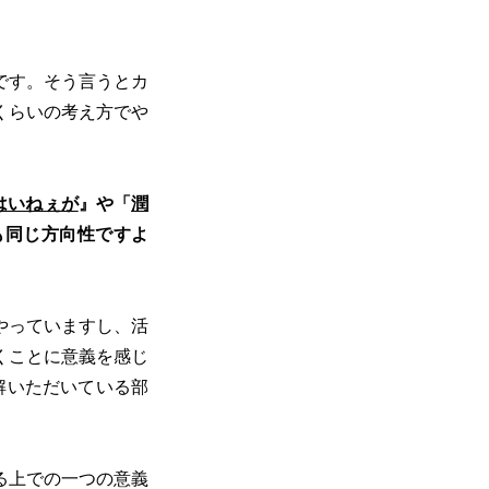
です。そう言うとカ
くらいの考え方でや
はいねぇが
』や「
潤
も同じ方向性ですよ
やっていますし、活
くことに意義を感じ
理解いただいている部
る上での一つの意義