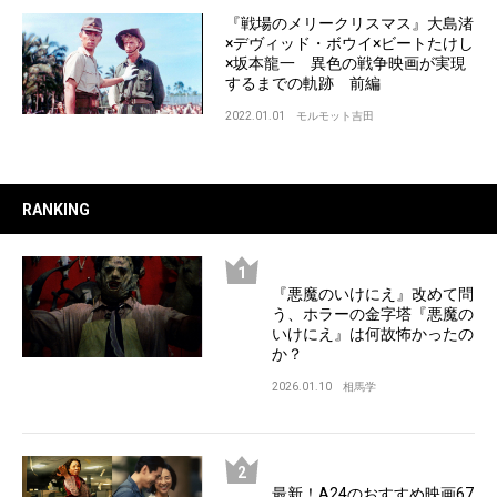
『戦場のメリークリスマス』大島渚
×デヴィッド・ボウイ×ビートたけし
×坂本龍一 異色の戦争映画が実現
するまでの軌跡 前編
2022.01.01
モルモット吉田
RANKING
『悪魔のいけにえ』改めて問
う、ホラーの金字塔『悪魔の
いけにえ』は何故怖かったの
か？
2026.01.10
相馬学
最新！A24のおすすめ映画67