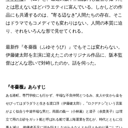
とは思えないほどバラエティに富んでいる。しかしどの作
品にも共通するのは、“寄る辺なき”人間たちの存在。そこ
はドラマでもコメディでも変わりはない。人間の本質に迫
り、それをいろんな形で見せてくれる。
最新作『冬薔薇（ふゆそうび）』でもそこは変わらない。
伊藤健太郎を主演に迎えたこのオリジナル作品に、阪本監
督はどんな思いで対峙したのか。話を伺った。
『冬薔薇』あらすじ
ある港町。専門学校にも行かず、半端な不良仲間とつるみ、友人や女から金を
せびってはダラダラと生きる渡口淳（伊藤健太郎）。“ロクデナシ”という言葉
がよく似合う中途半端な男だ。両親の義一（小林薫）と道子（余貴美子）は埋
立て用の土砂をガット船と呼ばれる船で運ぶ海運業を営むが、時代とともに仕
事も減り、後継者不足に頭を悩ましながらもなんとか日々をやり過ごしてい