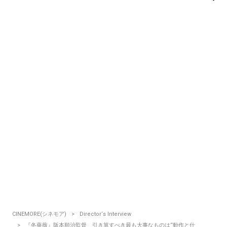
CINEMORE(シネモア)
Director‘s Interview
『冬薔薇』阪本順治監督 引き算すべき最も大事なものは“動作と仕