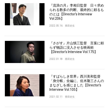
『流浪の月』李相日監督 日々求め
られる数多の判断、最終的に頼るも
のとは【Director’s Interview
Vol.206】
2022.05.16
香田史生
『さがす』片山慎三監督 言葉に頼
らず物語に没入させる映画術
【Director’s Interview Vol.175】
2022.01.18
香田史生
『すばらしき世界』西川美和監督
「身分帳」全編に、佐木隆三さんの
まなざしを感じました【Director’s
Interview Vol.105】
2021.02.11
香田史生