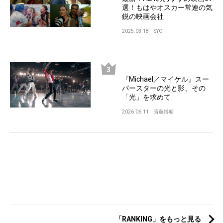
選！もはやオスカー常連の気
鋭の映画会社
2025.03.18
SYO
『Michael／マイケル』スー
パースターの光と影、その
「光」を求めて
2026.06.11
斉藤博昭
「RANKING」をもっと見る