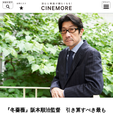
『冬薔薇』阪本順治監督 引き算すべき最も