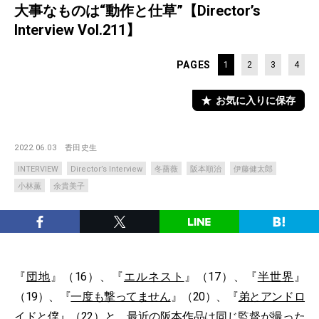
大事なものは“動作と仕草”【Director’s
Interview Vol.211】
PAGES
1
2
3
4
お気に入りに保存
2022.06.03
香田史生
INTERVIEW
Director’s Interview
冬薔薇
阪本順治
伊藤健太郎
小林薫
余貴美子
『
団地
』（16）、『
エルネスト
』（17）、『
半世界
』
（19）、『
一度も撃ってません
』（20）、『
弟とアンドロ
イドと僕
』（22）と、最近の阪本作品は同じ監督が撮った