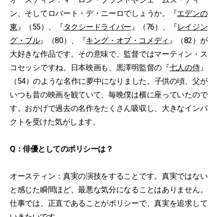
ン、そしてロバート・デ・ニーロでしょうか。『
エデンの
東
』（55）、『
タクシードライバー
』（76）、『
レイジン
グ・ブル
』（80）、『
キング・オブ・コメディ
』（82）が
大好きな作品です。その意味で、監督ではマーティン・ス
コセッシですね。日本映画も、黒澤明監督の『
七人の侍
』
（54）のような名作に夢中になりました。子供の頃、父が
いつも昔の映画を観ていて、毎晩僕は横に座っていたので
す。おかげで過去の名作をたくさん吸収し、大きなインパ
クトを受けた気がします。
Q：俳優としてのポリシーは？
オースティン：真実の演技をすることです。真実ではない
と感じた瞬間ほど、最悪な気分になることはありません。
仕事では、正直であることがポリシーで、真実を追求して
いきたいです。