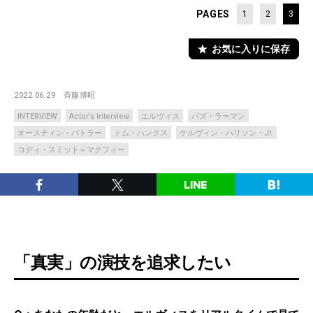
PAGES
1
2
3
お気に入りに保存
2022.06.29
斉藤博昭
INTERVIEW
Actor’s Interview
エルヴィス
バズ・ラーマン
オースティン・バトラー
トム・ハンクス
ケルヴィン・ハリソン・Jr.
コディ・スミット＝マクフィー
「真実」の演技を追求したい