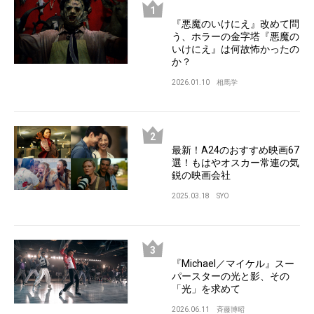
『悪魔のいけにえ』改めて問
う、ホラーの金字塔『悪魔の
いけにえ』は何故怖かったの
か？
2026.01.10
相馬学
最新！A24のおすすめ映画67
選！もはやオスカー常連の気
鋭の映画会社
2025.03.18
SYO
『Michael／マイケル』スー
パースターの光と影、その
「光」を求めて
2026.06.11
斉藤博昭