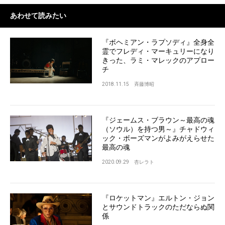
あわせて読みたい
『ボヘミアン・ラプソディ』全身全
霊でフレディ・マーキュリーになり
きった、ラミ・マレックのアプロー
チ
2018.11.15
斉藤博昭
『ジェームス・ブラウン～最高の魂
（ソウル）を持つ男～』チャドウィ
ック・ボーズマンがよみがえらせた
最高の魂
2020.09.29
杏レラト
『ロケットマン』エルトン・ジョン
とサウンドトラックのただならぬ関
係