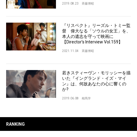
2019.08.23
斉藤博昭
『リスペクト』リーズル・トミー監
督 偉大なる「ソウルの女王」を、
本人の遺志を守って映画に
【Director’s Interview Vol.159】
2021.11.04
斉藤博昭
若きスティーヴン・モリッシーを描
いた『イングランド・イズ・マイ
ン』は、何故あなたの心に響くの
か?
2019.06.08
相馬学
RANKING