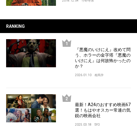
2018.12.04
小野寺系
RANKING
『悪魔のいけにえ』改めて問
う、ホラーの金字塔『悪魔の
いけにえ』は何故怖かったの
か？
2026.01.10
相馬学
最新！A24のおすすめ映画67
選！もはやオスカー常連の気
鋭の映画会社
2025.03.18
SYO