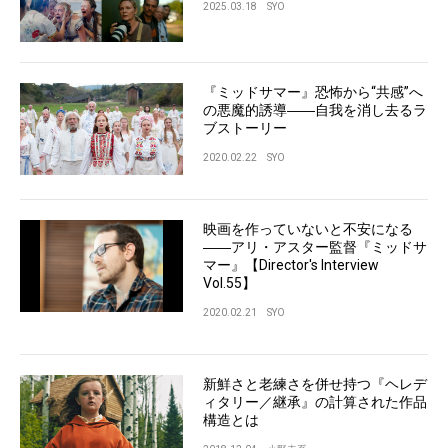
2025.03.18
SYO
『ミッドサマー』恐怖から“共感”へ
の悪魔的誘導――自我を消し去るラ
ブストーリー
2020.02.22
SYO
映画を作っていないと不安になる
――アリ・アスター監督『ミッドサ
マー』【Director's Interview
Vol.55】
2020.02.21
SYO
新鮮さと老練さを併せ持つ『ヘレデ
ィタリー／継承』の計算された作品
構造とは