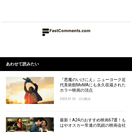
FastComments.com
あわせて読みたい
『悪魔のいけにえ』ニューヨーク近
代美術館MoMAにも永久収蔵された
ホラー映画の頂点
2020.01.25
江口航治
最新！A24のおすすめ映画67選！も
はやオスカー常連の気鋭の映画会社