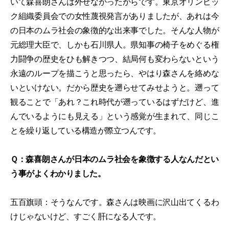
いて森喜朗さんは外せなかったからです。東京オリンピッ
ク組織委員会での女性蔑視発言がありましたが、あれは今
の日本のムラ社会の象徴的な出来事でした。そんな人物が
元総理大臣で、しかも石川県人。県知事の椅子をめぐる権
力闘争の歴史をひも解きつつ、結局何も変わらないという
永遠のループを描こうと思ったら、やはり森さんを絡めな
いといけない。だから歴史を遡らせてみせようと。遡って
観ることで「あれ？これ時代が遡っているはずだけど、進
んでいるようにも見える」という感覚が生まれて、同じこ
とを繰り返している構造が際立つんです。
Ｑ：森喜朗さんが日本のムラ社会を象徴する人なんだとい
う事がよくわかりました。
五百旗頭：そうなんです。森さんは映画に沢山出てくるわ
けじゃないけど、すごく肝になる人です。