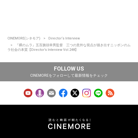
CINEMORE(シネモア)
Director‘s Interview
『裸のムラ』五百旗頭幸男監督 三つの意外な視点が描き出すニッポンのム
ラ社会の本質【Director’s Interview Vol.248】
FOLLOW US
CINEMOREをフォローして最新情報をチェック