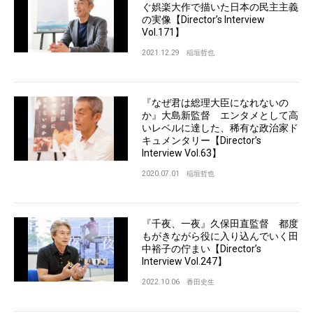
ぐ娯楽大作で描いた日本の民主主義
の実像【Director’s Interview
Vol.171】
2021.12.29
稲垣哲也
『なぜ君は総理大臣になれないの
か』大島新監督 エンタメとして高
いレベルに達した、稀有な政治家ド
キュメンタリー【Director’s
Interview Vol.63】
2020.07.01
稲垣哲也
『千夜、一夜』久保田直監督 都度
もがきながら役に入り込んでいく田
中裕子の佇まい【Director’s
Interview Vol.247】
2022.10.06
香田史生