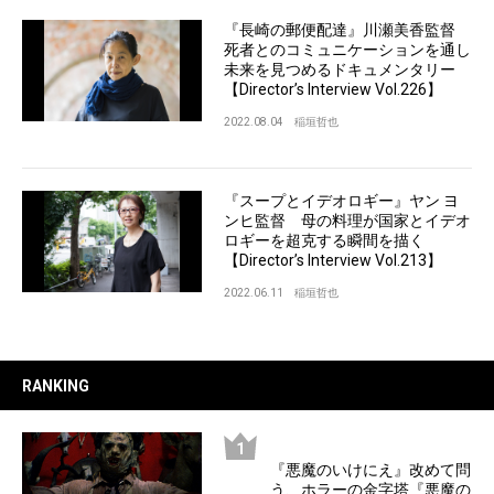
『長崎の郵便配達』川瀬美香監督
死者とのコミュニケーションを通し
未来を見つめるドキュメンタリー
【Director’s Interview Vol.226】
2022.08.04
稲垣哲也
『スープとイデオロギー』ヤン ヨ
ンヒ監督 母の料理が国家とイデオ
ロギーを超克する瞬間を描く
【Director’s Interview Vol.213】
2022.06.11
稲垣哲也
RANKING
『悪魔のいけにえ』改めて問
う、ホラーの金字塔『悪魔の