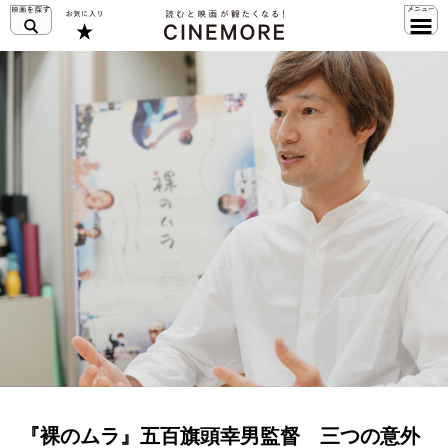
『裸のムラ』五百旗頭幸男監督 三つの意外