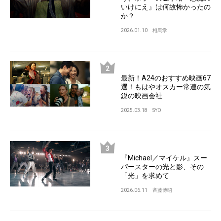
いけにえ』は何故怖かったの
か？
2026.01.10
相馬学
最新！A24のおすすめ映画67
選！もはやオスカー常連の気
鋭の映画会社
2025.03.18
SYO
『Michael／マイケル』スー
パースターの光と影、その
「光」を求めて
2026.06.11
斉藤博昭