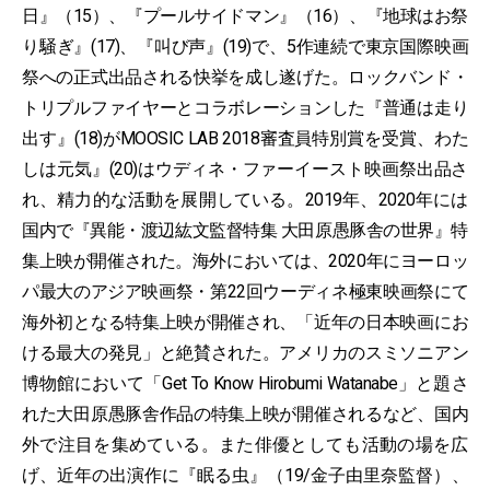
日』（15）、『プールサイドマン』（16）、『地球はお祭
り騒ぎ』(17)、『叫び声』(19)で、5作連続で東京国際映画
祭への正式出品される快挙を成し遂げた。ロックバンド・
トリプルファイヤーとコラボレーションした『普通は走り
出す』(18)がMOOSIC LAB 2018審査員特別賞を受賞、わた
しは元気』(20)はウディネ・ファーイースト映画祭出品さ
れ、精力的な活動を展開している。2019年、2020年には
国内で『異能・渡辺紘文監督特集 大田原愚豚舎の世界』特
集上映が開催された。海外においては、2020年にヨーロッ
パ最大のアジア映画祭・第22回ウーディネ極東映画祭にて
海外初となる特集上映が開催され、「近年の日本映画にお
ける最大の発見」と絶賛された。アメリカのスミソニアン
博物館において「Get To Know Hirobumi Watanabe」と題さ
れた大田原愚豚舎作品の特集上映が開催されるなど、国内
外で注目を集めている。また俳優としても活動の場を広
げ、近年の出演作に『眠る虫』（19/金子由里奈監督）、