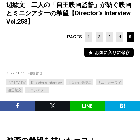
辺紘文 二人の「自主映画監督」が紡ぐ映画
とミニシアターの希望【Director’s Interview
Vol.258】
PAGES
1
2
3
4
5
お気に入りに保存
2022.11.11
稲垣哲也
INTERVIEW
Director’s Interview
あなたの微笑み
リム・カーワイ
渡辺紘文
ミニシアター