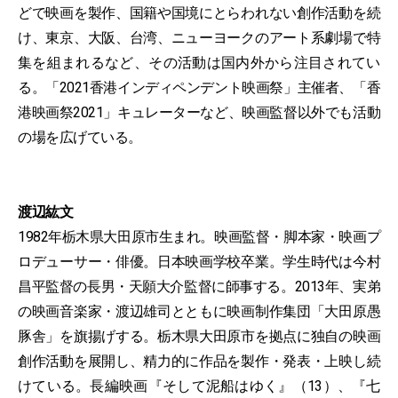
どで映画を製作、国籍や国境にとらわれない創作活動を続
け、東京、大阪、台湾、ニューヨークのアート系劇場で特
集を組まれるなど、その活動は国内外から注目されてい
る。「2021香港インディペンデント映画祭」主催者、「香
港映画祭2021」キュレーターなど、映画監督以外でも活動
の場を広げている。
渡辺紘文
1982年栃木県大田原市生まれ。映画監督・脚本家・映画プ
ロデューサー・俳優。日本映画学校卒業。学生時代は今村
昌平監督の長男・天願大介監督に師事する。2013年、実弟
の映画音楽家・渡辺雄司とともに映画制作集団「大田原愚
豚舎」を旗揚げする。栃木県大田原市を拠点に独自の映画
創作活動を展開し、精力的に作品を製作・発表・上映し続
けている。長編映画『そして泥船はゆく』（13）、『七