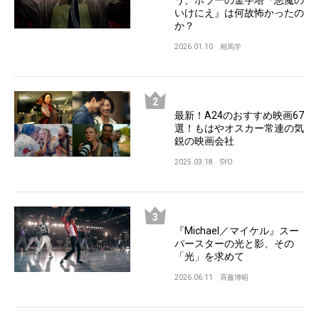
う、ホラーの金字塔『悪魔の
いけにえ』は何故怖かったの
か？
2026.01.10
相馬学
最新！A24のおすすめ映画67
選！もはやオスカー常連の気
鋭の映画会社
2025.03.18
SYO
『Michael／マイケル』スー
パースターの光と影、その
「光」を求めて
2026.06.11
斉藤博昭