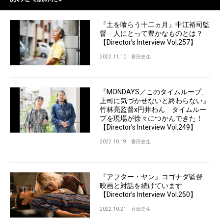
『土を喰らう十二ヵ月』中江裕司監
督 人にとって豊かなものとは？
【Director’s Interview Vol.257】
2022.11.10
香田史生
『MONDAYS／このタイムループ、
上司に気づかせないと終わらない』
竹林亮監督x円井わん タイムルー
プを現場が徐々につかんできた！
【Director’s Interview Vol.249】
2022.10.19
香田史生
『アフター・ヤン』コゴナダ監督
映画と対話を続けています
【Director’s Interview Vol.250】
2022.10.21
香田史生