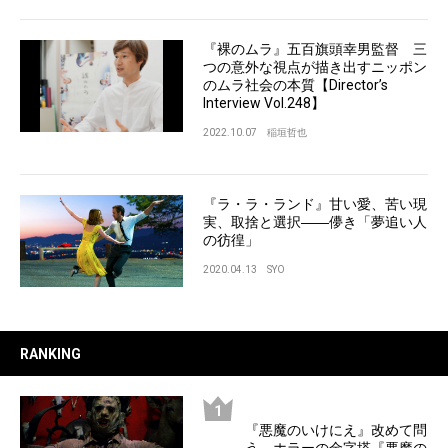
『裸のムラ』五百旗頭幸男監督 三
つの意外な視点が描き出すニッポン
のムラ社会の本質【Director’s
Interview Vol.248】
2022.10.07
稲垣哲也
『ラ・ラ・ランド』甘い愛、苦い現
実、取捨と選択――儚き「夢追い人
の彷徨」
2020.04.13
SYO
RANKING
『悪魔のいけにえ』改めて問