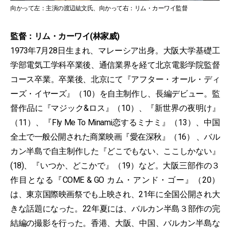
向かって左：主演の渡辺紘文氏、向かって右：リム・カーワイ監督
監督：リム・カーワイ(林家威)
1973年7月28日生まれ、マレーシア出身。大阪大学基礎工
学部電気工学科卒業後、通信業界を経て北京電影学院監督
コース卒業。卒業後、北京にて『アフター・オール・ディ
ーズ・イヤーズ』（10）を自主制作し、長編デビュー。監
督作品に『マジック&ロス』（10）、『新世界の夜明け』
（11）、『Fly Me To Minami恋するミナミ』（13）、中国
全土で一般公開された商業映画『愛在深秋』（16） 、バル
カン半島で自主制作した『どこでもない、ここしかない』
(18)、『いつか、どこかで』（19）など。大阪三部作の３
作目となる『COME & GO カム・アンド・ゴー』（20）
は、東京国際映画祭でも上映され、21年に全国公開され大
きな話題になった。22年夏には、バルカン半島３部作の完
結編の撮影を行った。香港、大阪、中国、バルカン半島な