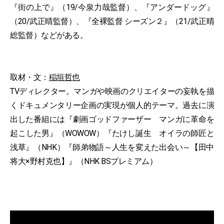
『街の上で』（19/今泉力哉監督）、『アンダードッグ』
（20/武正晴監督）、『全裸監督 シーズン２』（21/武正晴
総監督）などがある。
取材・文：
稲垣哲也
TVディレクター。マンガや映画のクリエイターの妄執を描
くドキュメンタリー企画の実現が個人的テーマ。過去に演
出した番組には『劇画ゴッドファーザー マンガに革命を
起こした男』（WOWOW）『たけし誕生 オイラの師匠と
浅草』（NHK）『師弟物語～人生を変えた出会い～【田中
将大×野村克也】』（NHK BSプレミアム）