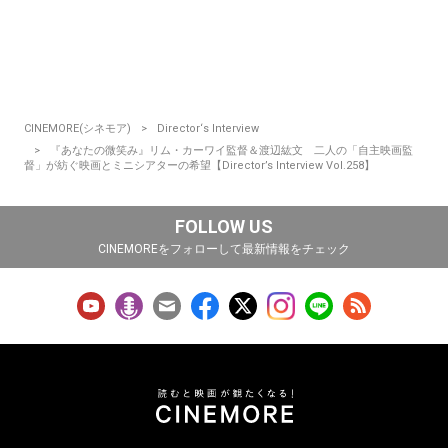
CINEMORE(シネモア)
Director‘s Interview
『あなたの微笑み』リム・カーワイ監督＆渡辺紘文 二人の「自主映画監
督」が紡ぐ映画とミニシアターの希望【Director’s Interview Vol.258】
FOLLOW US
CINEMOREをフォローして最新情報をチェック