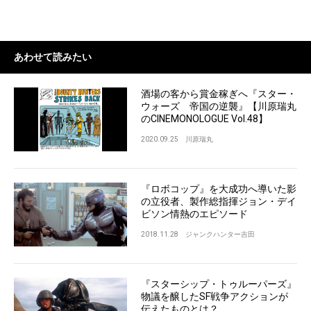
あわせて読みたい
酒場の客から賞金稼ぎへ『スター・
ウォーズ 帝国の逆襲』【川原瑞丸
のCINEMONOLOGUE Vol.48】
2020.09.25
川原瑞丸
『ロボコップ』を大成功へ導いた影
の立役者、製作総指揮ジョン・デイ
ビソン情熱のエピソード
2018.11.28
ジャンクハンター吉田
『スターシップ・トゥルーパーズ』
物議を醸したSF戦争アクションが
伝えたものとは？