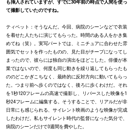
も挿入されていますが、すでに30年前の時点で人間を使っ
て撮影していたのですね。
ティペット：そうなんだ。今回、病院のシーンなどで衣装
を着せた人たちに演じてもらった。時間のある人をかき集
めてね（笑）。実写パートでは、ミニチュアに合わせた雰
囲気でセットを作ったものの、見た目がチープになってし
まったので、彼らには独自の演出をほどこした。俳優が本
業ではないので、何度も同じ動きを繰り返してもらったも
ののどこかぎこちなく、最終的に反対方向に動いてもらっ
た。つまり前へ歩くのではなく、後ろに歩くわけだ。それ
を1秒120フレームの高速で撮影し、リバースした映像を1
秒24フレームに編集する。そうすることで、リアルだが非
日常にも感じられる、サイレント映画のような映像が完成
したわけだ。私もサイレント時代の監督になった気分で、
病院のシーンだけで3週間を費やした。