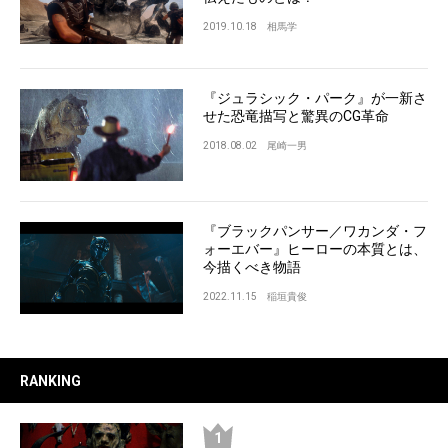
2019.10.18
相馬学
『ジュラシック・パーク』が一新さ
せた恐竜描写と驚異のCG革命
2018.08.02
尾崎一男
『ブラックパンサー／ワカンダ・フ
ォーエバー』ヒーローの本質とは、
今描くべき物語
2022.11.15
稲垣貴俊
RANKING