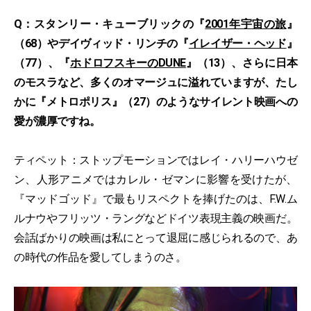
Q：スタンリー・キューブリックの『
2001年宇宙の旅
』
（68）やデイヴィッド・リンチの『
イレイザー・ヘッド
』
（77）、『
ホドロフスキーのDUNE
』（13）、さらに日本
のモスラなど、多くのオマージュに溢れていますが、たし
かに『メトロポリス』（27）のようなサイレント映画への
愛が濃厚ですね。
ティペット：ストップモーションではレイ・ハリーハウゼ
ン、人形アニメではカレル・ゼマンに影響を受けたが、
『マッドゴッド』で最もリスペクトを捧げたのは、F.W.ム
ルナウやフリッツ・ラングなどドイツ表現主義の映画だ。
会話ばかりの映画は私にとって退屈に感じられるので、あ
の時代の作品を愛してしまうのさ。