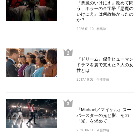
『悪魔のいけにえ』改めて問
う、ホラーの金字塔『悪魔の
いけにえ』は何故怖かったの
か？
2026.01.10
相馬学
『ドリーム』傑作ヒューマン
ドラマを裏で支えた３人の女
性とは
2017.10.03
牛津厚信
『Michael／マイケル』スー
パースターの光と影、その
「光」を求めて
2026.06.11
斉藤博昭