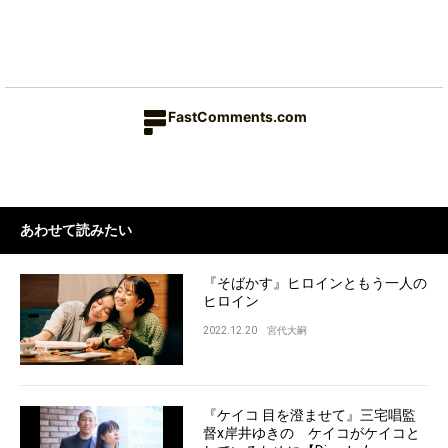
FastComments.com
あわせて読みたい
『そばかす』ヒロインともう一人の
ヒロイン
2022.12.20
宮代大嗣
『ケイコ 目を澄ませて』三宅唱監
督x岸井ゆきの ケイコがケイコと