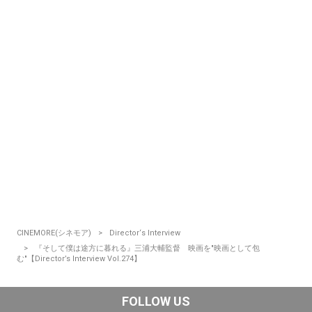
CINEMORE(シネモア)
Director‘s Interview
『そして僕は途方に暮れる』三浦大輔監督 映画を"映画として包
む"【Director’s Interview Vol.274】
FOLLOW US