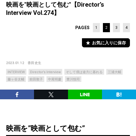
映画を"映画として包む"【Director’s
Interview Vol.274】
PAGES
1
2
3
4
お気に入りに保存
2023.01.12
香田史生
INTERVIEW
Director’s Interview
そして僕は途方に暮れる
三浦大輔
藤ヶ谷太輔
前田敦子
中尾明慶
豊川悦司
映画を”映画として包む”