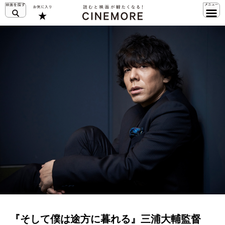
『そして僕は途方に暮れる』三浦大輔監督