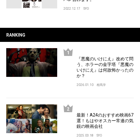
2022.12.17
SYO
RANKING
『悪魔のいけにえ』改めて問
う、ホラーの金字塔『悪魔の
いけにえ』は何故怖かったの
か？
2026.01.10
相馬学
最新！A24のおすすめ映画67
選！もはやオスカー常連の気
鋭の映画会社
2025.03.18
SYO