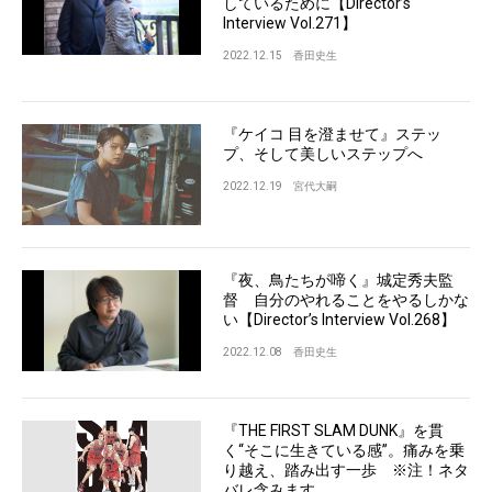
しているために【Director’s
Interview Vol.271】
2022.12.15
香田史生
『ケイコ 目を澄ませて』ステッ
プ、そして美しいステップへ
2022.12.19
宮代大嗣
『夜、鳥たちが啼く』城定秀夫監
督 自分のやれることをやるしかな
い【Director’s Interview Vol.268】
2022.12.08
香田史生
『THE FIRST SLAM DUNK』を貫
く“そこに生きている感”。痛みを乗
り越え、踏み出す一歩 ※注！ネタ
バレ含みます。