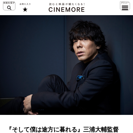
『そして僕は途方に暮れる』三浦大輔監督