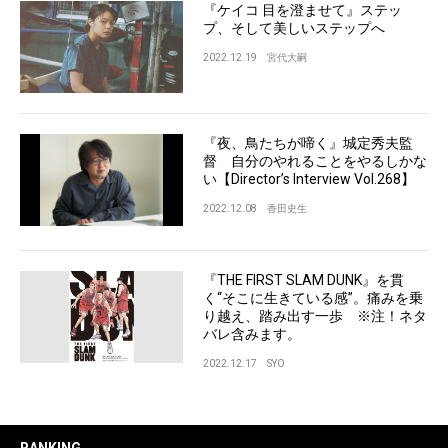
『ケイコ 目を澄ませて』ステッ
プ、そして美しいステップへ
2022.12.19
宮代大嗣
『夜、鳥たちが啼く』城定秀夫監
督 自分のやれることをやるしかな
い【Director’s Interview Vol.268】
2022.12.08
香田史生
『THE FIRST SLAM DUNK』を貫
く“そこに生きている感”。痛みを乗
り越え、踏み出す一歩 ※注！ネタ
バレ含みます。
2022.12.17
SYO