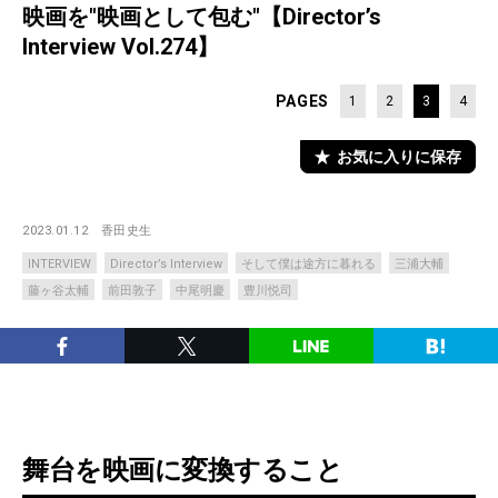
映画を"映画として包む"【Director’s
Interview Vol.274】
PAGES
1
2
3
4
お気に入りに保存
2023.01.12
香田史生
INTERVIEW
Director’s Interview
そして僕は途方に暮れる
三浦大輔
藤ヶ谷太輔
前田敦子
中尾明慶
豊川悦司
舞台を映画に変換すること