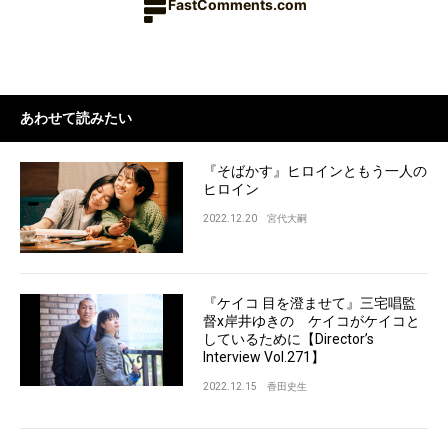
FastComments.com
あわせて読みたい
『そばかす』ヒロインともう一人の
ヒロイン
2022.12.20
宮代大嗣
『ケイコ 目を澄ませて』三宅唱監
督x岸井ゆきの ケイコがケイコと
しているために【Director’s
Interview Vol.271】
2022.12.15
香田史生