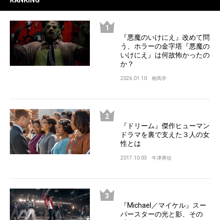
RANKING
『悪魔のいけにえ』改めて問
う、ホラーの金字塔『悪魔の
いけにえ』は何故怖かったの
か？
2026.01.10
相馬学
『ドリーム』傑作ヒューマン
ドラマを裏で支えた３人の女
性とは
2017.10.03
牛津厚信
『Michael／マイケル』スー
パースターの光と影、その