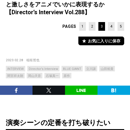
と激しさをアニメでいかに表現するか
【Director’s Interview Vol.288】
PAGES
1
2
3
4
5
お気に入りに保存
2023.02.28
稲垣哲也
INTERVIEW
Director’s Interview
BLUE GIANT
立川譲
山田裕貴
間宮祥太朗
岡山天音
石塚真一
原作
演奏シーンの定番を打ち破りたい