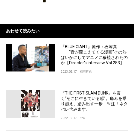
あわせて読みたい
『BLUE GIANT』原作：石塚真
一 “音が聞こえてくる漫画”その熱
はいかにしてアニメに移植されたの
か【Director’s Interview Vol.283】
2023.02.17
稲垣哲也
『THE FIRST SLAM DUNK』を貫
く“そこに生きている感”。痛みを乗
り越え、踏み出す一歩 ※注！ネタ
バレ含みます。
2022.12.17
SYO