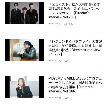
『エゴイスト』松永大司監督x鈴木
亮平x宮沢氷魚 皆で挑んだワンシ
ーンワンカット【Director’s
Interview Vol.280】
2023.02.15
香田史生
『レジェンド＆バタフライ』大友啓
史監督 配信隆盛の世に訴える、劇
場観賞の快感【Director’s Interview
Vol. 277】
2023.01.27
SYO
MEGUMIがBABEL LABELにプロデュ
ーサーとして参加。国内映像業界へ
の危機感と打開策【Director’s
Interview Vol. 286】
2023.02.24
SYO