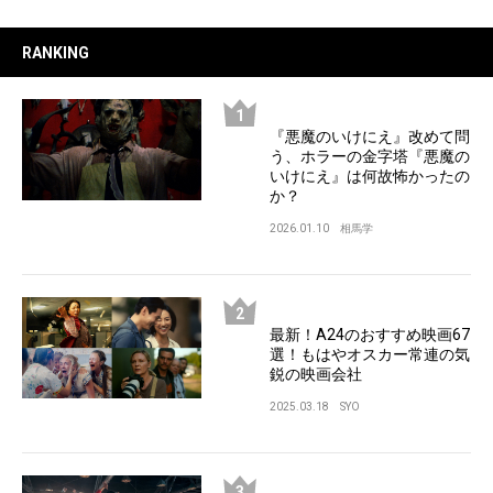
RANKING
『悪魔のいけにえ』改めて問
う、ホラーの金字塔『悪魔の
いけにえ』は何故怖かったの
か？
2026.01.10
相馬学
最新！A24のおすすめ映画67
選！もはやオスカー常連の気
鋭の映画会社
2025.03.18
SYO