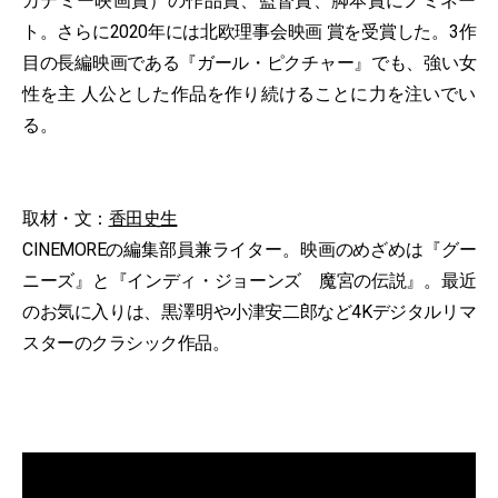
カデミー映画賞）の作品賞、監督賞、脚本賞にノミネー
ト。さらに2020年には北欧理事会映画 賞を受賞した。3作
目の長編映画である『ガール・ピクチャー』でも、強い女
性を主 人公とした作品を作り続けることに力を注いでい
る。
取材・文：
香田史生
CINEMOREの編集部員兼ライター。映画のめざめは『グー
ニーズ』と『インディ・ジョーンズ 魔宮の伝説』。最近
のお気に入りは、黒澤明や小津安二郎など4Kデジタルリマ
スターのクラシック作品。