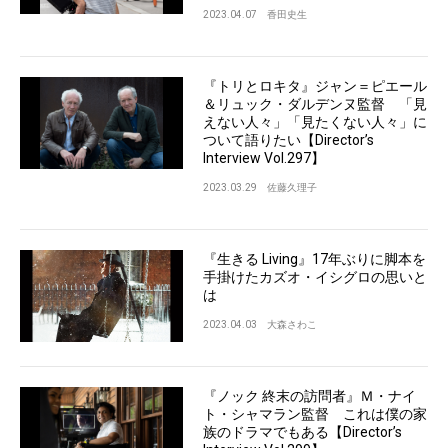
2023.04.07
香田史生
『トリとロキタ』ジャン＝ピエール
＆リュック・ダルデンヌ監督 「見
えない人々」「見たくない人々」に
ついて語りたい【Director’s
Interview Vol.297】
2023.03.29
佐藤久理子
『生きる Living』17年ぶりに脚本を
手掛けたカズオ・イシグロの思いと
は
2023.04.03
大森さわこ
『ノック 終末の訪問者』Ｍ・ナイ
ト・シャマラン監督 これは僕の家
族のドラマでもある【Director’s