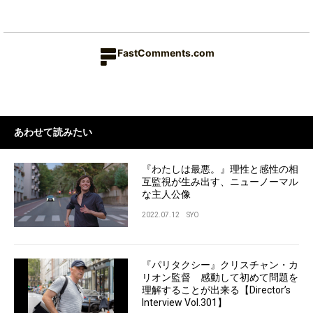
FastComments.com
あわせて読みたい
『わたしは最悪。』理性と感性の相
互監視が生み出す、ニューノーマル
な主人公像
2022.07.12
SYO
『パリタクシー』クリスチャン・カ
リオン監督 感動して初めて問題を
理解することが出来る【Director’s
Interview Vol.301】