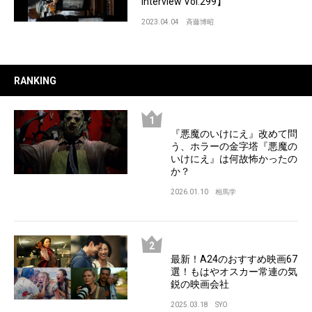
Interview Vol.299】
2023.04.04
斉藤博昭
RANKING
『悪魔のいけにえ』改めて問
う、ホラーの金字塔『悪魔の
いけにえ』は何故怖かったの
か？
2026.01.10
相馬学
最新！A24のおすすめ映画67
選！もはやオスカー常連の気
鋭の映画会社
2025.03.18
SYO