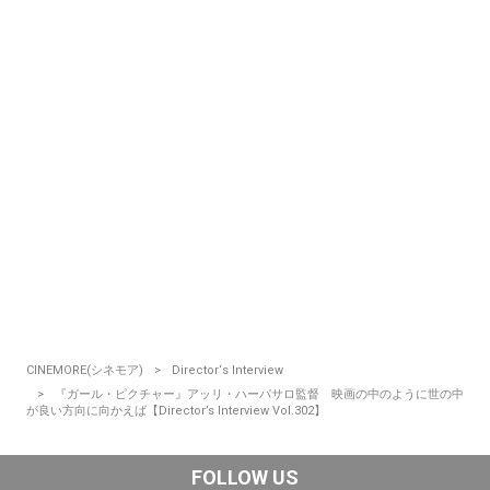
CINEMORE(シネモア)
Director‘s Interview
『ガール・ピクチャー』アッリ・ハーパサロ監督 映画の中のように世の中
が良い方向に向かえば【Director’s Interview Vol.302】
FOLLOW US