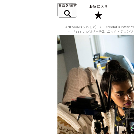
CINEMORE(シネモア)
Director‘s Intervie
『search／#サーチ2』ニック・ジョンソン＆