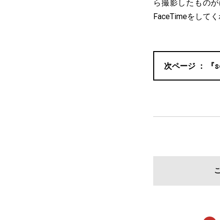
ら撮影したものが
FaceTimeを
『