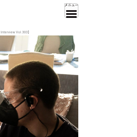
view Vol.303】