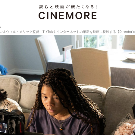
w
ウィル・メリック監督 TikTokやインターネットの革新を映画に反映する【Director’s Inter