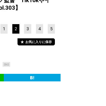
監督 TikTokやイ
l.303】
1
2
3
4
5
お気に入りに保存
SNS