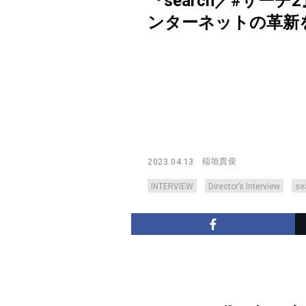
『search／#サー
ンターネットの革新を映画に反
稲垣貴俊
2023.04.13
INTERVIEW
Director’s Interview
s