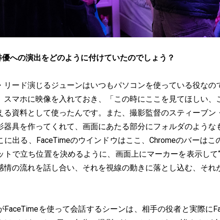
俳優への演出をどのように付けていたのでしょう？
・リード演じるジューンはいつもパソコンを使っている役なの
。スマホに映像を入れておき、「この時にここを見てほしい、
える資料として使ったんです。また、撮影監督のスティーブン
影器具を作ってくれて、画面にあたる部分にフォルダのような
に出る、FaceTimeのウインドウはここ、Chromeのバーは
ットで立ち位置を決めるように、画面上にマーカーを表示して“
感情の流れを話し合い、それを視線の動きに落とし込む、それ
。
FaceTimeを使って会話するシーンは、相手の役者と実際にFac