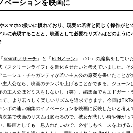
のイノベーションを映画に
Cやスマホの扱いに慣れており、現実の若者と同じく操作がと
アルに表現することと、映画として必要なリズムはどのように
？
『
search／サーチ
』と『
RUN／ラン
』（20）の編集をしてい
式（スクリーンライフ）を進化させたいと考えていました。そ
アニーシュ・チャガンティが若い主人公の原案を書いたことが
い主人公なら、映画のテンポを上げることができる。ジューン
作の主人公ほどミスをしないし（笑）、編集面でもエドガー・
て、より若々しく楽しいリズムを追求できます。今回はTikT
テンポの速い編集のイノベーションを映画に反映したいと考え
情次第で映画のリズムは変わるので、彼女が悲しい時や怖がっ
い。映画としても一息入れたいので、必ずしもペースを上げる