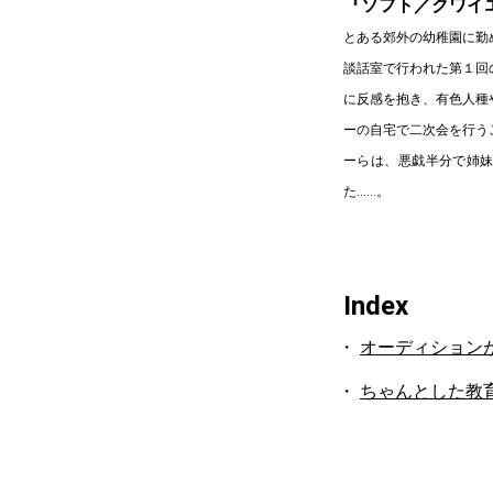
『ソフト／クワイ
とある郊外の幼稚園に勤
談話室で行われた第１回
に反感を抱き、有色人種
ーの自宅で二次会を行う
ーらは、悪戯半分で姉
た……。
Index
オーディション
ちゃんとした教