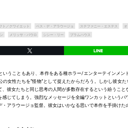
フト／クワイエット
ベス・デ・アラウージョ
ステファニー・エステス
オ
ン
メリッサ・パウロ
シシー・リー
ブラムハウス
ということもあり、本作をある種ホラー/エンターテインメン
公の女性たちを“怪物”として捉えたからだろう。しかし彼女たち
て、彼女たちと同じ思考の人間が多数存在するという紛うこと
を感じてしまう。強烈なメッセージを全編ワンカットというパ
デ・アラウージョ監督。彼女はいかなる思いで本作を手掛けた