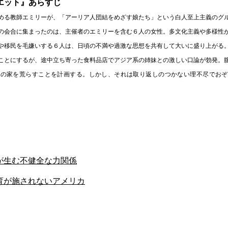
エット』あらすじ
める教師エミリーが、「アーリア人団結をめざす娘たち」という白人至上主義のグ
の会合に集まったのは、主催者のエミリーを含む６人の女性。多文化主義や多様性
や移民を毛嫌いする６人は、日頃の不満や過激な思想を共有して大いに盛り上がる
ことにするが、途中立ち寄った食料品店でアジア系の姉妹との激しい口論が勃発。
妹の家を荒らすことを計画する。しかし、それは取り返しのつかない理不尽でおぞ
が生む不健全な力関係
育が施されないアメリカ