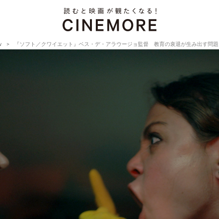
w
『ソフト／クワイエット』ベス・デ・アラウージョ監督 教育の衰退が生み出す問題とは【Directo