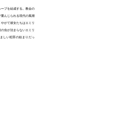
ループを結成する。教会の
が重んじられる現代の風潮
。やがて彼女たちはエミリ
腹の虫が治まらないエミリ
ましい犯罪の始まりだっ