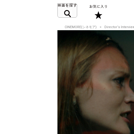
CINEMORE(シネモア)
Director‘s Intervie