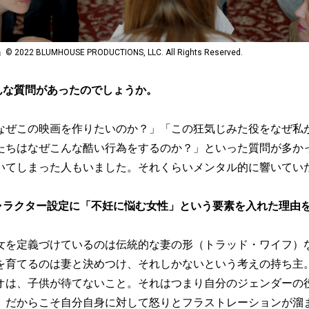
 BLUMHOUSE PRODUCTIONS, LLC. All Rights Reserved.
んな質問があったのでしょうか。
なぜこの映画を作りたいのか？」「この狂気じみた役をなぜ私
たちはなぜこんな酷い行為をするのか？」といった質問が多か
いてしまった人もいました。それくらいメンタル的に響いてい
ャラクター設定に「不妊に悩む女性」という要素を入れた理由
女を定義づけているのは伝統的な妻の形（トラッド・ワイフ）
を育てるのは妻と決めつけ、それしかないという考えの持ち主
オは、子供が待てないこと。それはつまり自分のジェンダーの
。だからこそ自分自身に対して怒りとフラストレーションが溜