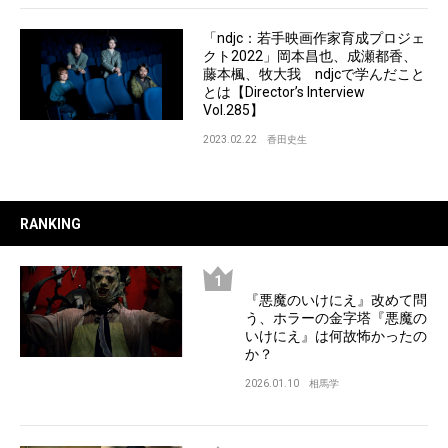
「ndjc：若手映画作家育成プロジェ
クト2022」岡本昌也、成瀬都香、
藤本楓、牧大我 ndjcで学んだこと
とは【Director’s Interview
Vol.285】
2023.02.22
香田史生
RANKING
『悪魔のいけにえ』改めて問
う、ホラーの金字塔『悪魔の
いけにえ』は何故怖かったの
か？
2026.01.10
相馬学