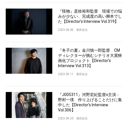
『怪物』是枝裕和監督 現場での悩
みが少ない、完成度の高い脚本でし
た【Director’s Interview Vol.319】
2023.06.05
香田史生
『冬子の夏』金川慎一郎監督 CM
ディレクターが挑むシナリオ大賞映
画化プロジェクト【Director’s
Interview Vol.313】
2023.05.11
香田史生
『J005311』河野宏紀監督x主演：
野村一瑛 作り上げることだけに集
中した【Director’s Interview
Vol.306】
2023.04.20
香田史生