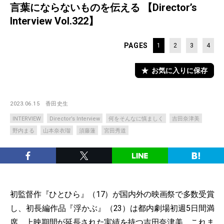
言葉にならないものを伝える 【Director’s
Interview Vol.322】
PAGES
1
2
3
4
お気に入りに保存
2023.06.15
香田史生
INTERVIEW
Director’s Interview
何をそんなに慎ましく
吉田奈津美
野内まる
山本奈衣瑠
須藤蓮
宮田秀道
初監督作『ひとひら』（17）が国内外の映画祭で多数受賞
し、初長編作品『浮かぶ』（23）は都内劇場初週5日間満
席、上映期間が延長された実績を持つ吉田奈津美。これま