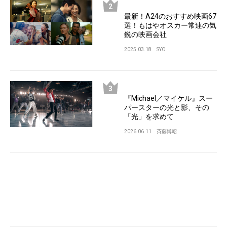
最新！A24のおすすめ映画67
選！もはやオスカー常連の気
鋭の映画会社
2025.03.18
SYO
『Michael／マイケル』スー
パースターの光と影、その
「光」を求めて
2026.06.11
斉藤博昭