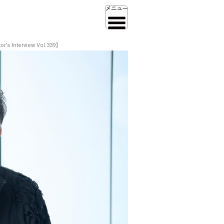
erview Vol.339】