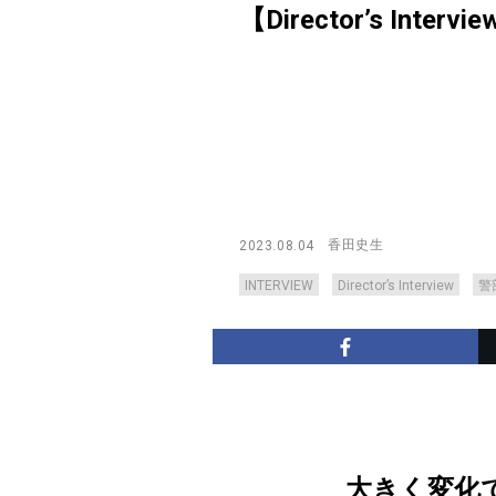
【Director’s Intervi
香田史生
2023.08.04
INTERVIEW
Director’s Interview
警
大きく変化