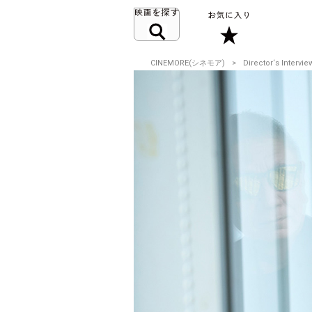
CINEMORE(シネモア)
Director‘s Intervie