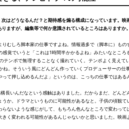
、次はどうなるんだ？と期待感を煽る構成になっています。映
がありますが、編集等で何か意識されているところはありますか
よりむしろ脚本家の仕事ですよね。情報過多で（脚本に）もの
の感覚でいうと「これは1時間半かかるよね」みたいなところ
分のテンポで無理することなく撮れていく。テンポよく見えて
かね。そういう風にどんどん作っていくプロデューサーの仕
やって押し込めるんだよ」というのは、こっちの仕事ではある
結構長いんだなという感触はありました。だからまだ、どんど
ょうか。ドラマというものに可能性があるなと。子供の頃観て
わらないような感じがして、もちろん色んなところで変わって
大きく変われる可能性があるんじゃないかと思いました。映画