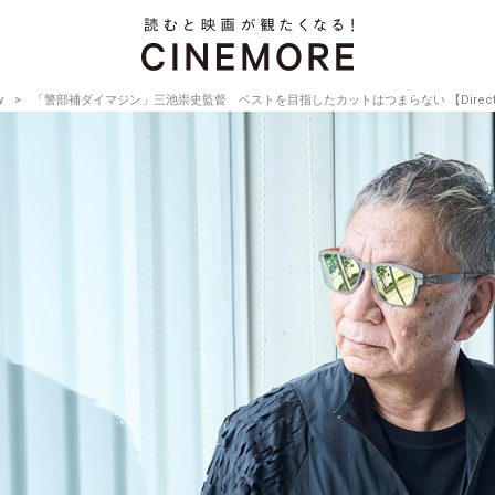
w
「警部補ダイマジン」三池崇史監督 ベストを目指したカットはつまらない 【Director’s Int