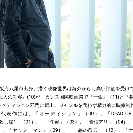
。大阪府八尾市出身。描く映像世界は海外からも高い評価を受け
人の刺客』(10)が、カンヌ国際映画祭で『一命』（11)と『
れコンペティション部門に選出。ジャンルを問わず精力的に映像制
代表作には、「オーディション」（00）、「DEAD OR 
、「殺し屋1」（01）、 「牛頭」（03）、「着信アリ」（04）
09）、「ヤッターマン」（09）、 「悪の教典」（12）、「