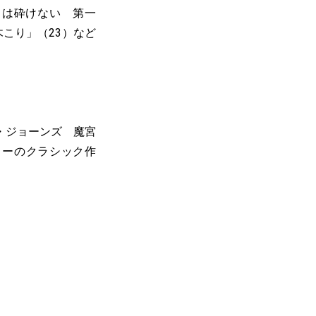
ンドは砕けない 第一
木こり」（23）など
ィ・ジョーンズ 魔宮
ターのクラシック作