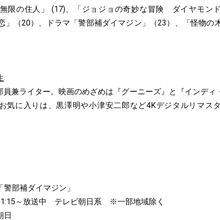
）、「無限の住人」 (17)、「ジョジョの奇妙な冒険 ダイヤモ
恋」（20）、ドラマ「警部補ダイマジン」（23）、「怪物の
生
編集部員兼ライター。映画のめざめは『グーニーズ』と『インデ
お気に入りは、黒澤明や小津安二郎など4Kデジタルリマス
「警部補ダイマジン」
1:15～放送中 テレビ朝日系 ※一部地域除く
朝日