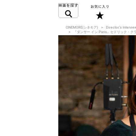
CINEMORE(シネモア)
Director‘s Intervie
『ダンサー イン Paris』セドリック・クラピ