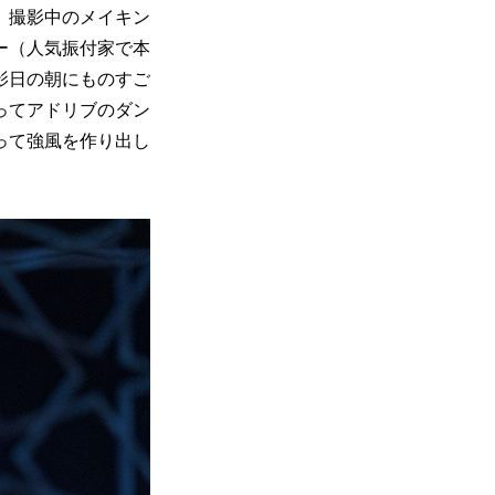
、撮影中のメイキン
ー（人気振付家で本
影日の朝にものすご
ってアドリブのダン
って強風を作り出し