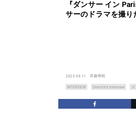
『ダンサー イン P
サーのドラマを撮りたかった【
斉藤博昭
2023.09.11
INTERVIEW
Director’s Interview
ダ