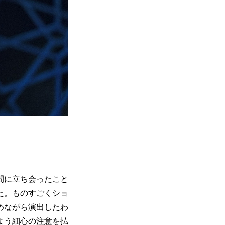
間に立ち会ったこと
た。ものすごくショ
めながら演出したわ
よう細心の注意を払