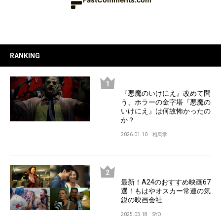
RANKING
『悪魔のいけにえ』改めて問
う、ホラーの金字塔『悪魔の
いけにえ』は何故怖かったの
か？
2026.01.10
相馬学
最新！A24のおすすめ映画67
選！もはやオスカー常連の気
鋭の映画会社
2025.03.18
SYO