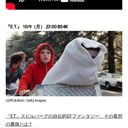
『E.T.』 10/9（月） 23:00 BS4K
(c)Photofest / Getty Images
『E.T.』スピルバーグの自伝的SFファンタジー、その着想
の裏側とは？