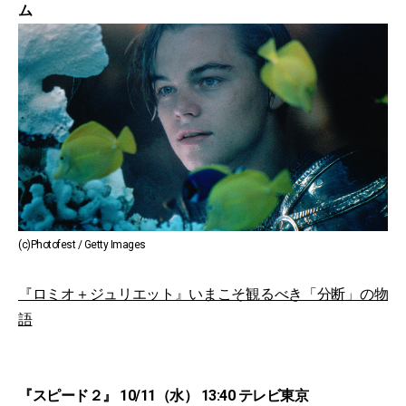
ム
(c)Photofest / Getty Images
『ロミオ＋ジュリエット』いまこそ観るべき「分断」の物
語
『スピード２』 10/11（水） 13:40 テレビ東京