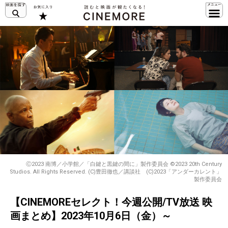
Ⓒ2023 南博／小学館／「白鍵と黒鍵の間に」製作委員会 ©2023 20th Century
Studios. All Rights Reserved. (C)豊田徹也／講談社 (C)2023「アンダーカレント」
製作委員会
【CINEMOREセレクト！今週公開/TV放送 映
画まとめ】2023年10月6日（金）～