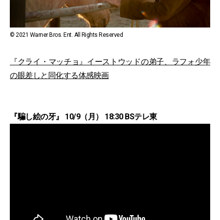
© 2021 Warner Bros. Ent. All Rights Reserved
『クライ・マッチョ』イーストウッドの弟子、ラフォ少年
の眼差しと同化する体感映画
『騙し絵の牙』 10/9（月） 18:30 BSテレ東