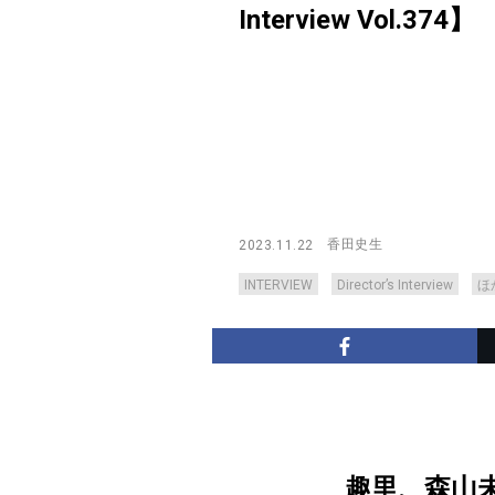
Interview Vol.374】
香田史生
2023.11.22
INTERVIEW
Director’s Interview
ほ
趣里、森山