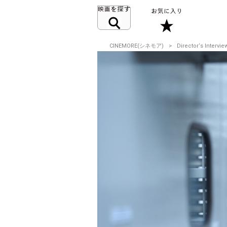
CINEMORE(シネモア)
Director‘s Intervie