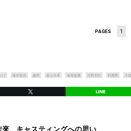
1
PAGES
かげ
塚本晋也
趣里
森山未來
塚尾桜雅
河野宏紀
利重剛
大
未來、キャスティングへの思い