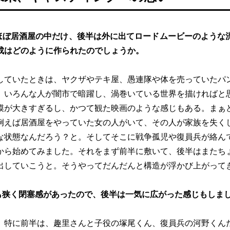
ほぼ居酒屋の中だけ、後半は外に出てロードムービーのような
成はどのように作られたのでしょうか。
していたときは、ヤクザやテキ屋、愚連隊や体を売っていたパ
、いろんな人が闇市で暗躍し、渦巻いている世界を描ければと
模が大きすぎるし、かつて観た映画のような感じもある。まぁ
例えば居酒屋をやっていた女の人がいて、その人が家族を失く
な状態なんだろう？と。そしてそこに戦争孤児や復員兵が絡ん
から始めてみました。それをまず前半に敷いて、後半はまたち
出していこうと。そうやってだんだんと構造が浮かび上がって
も狭く閉塞感があったので、後半は一気に広がった感じもしま
。特に前半は、趣里さんと子役の塚尾くん、復員兵の河野くん