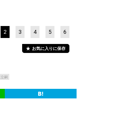
2
3
4
5
6
お気に入りに保存
森立嗣