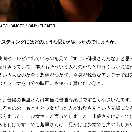
 TSUKAMOTO / KAIJYU THEATER
ャスティングにはどのような思いがあったのでしょうか。
映画やテレビに出ているのを見て「すごい俳優さんだな」と思
なりきっていて、本人もそういう人なのかなと思うくらいに役
ういう人なのか全く想像がつかず、全身が鋭敏なアンテナで出
のアンテナを自分の映画にも使って貰いたいなと。
と、普段の趣里さんは本当に普通な感じですごく小さいんです
れるものの、もともと少女だった人がお母さんという立場にな
伝えました。「少女性」と言ってしまうと、俳優さんによって
あるわけです。でも趣里さんは、見かけは少女でも声の出し方