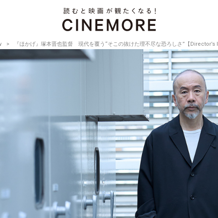
w
『ほかげ』塚本晋也監督 現代を覆う“そこの抜けた理不尽な恐ろしさ”【Director’s Interv