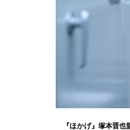
『ほかげ』塚本晋也監督