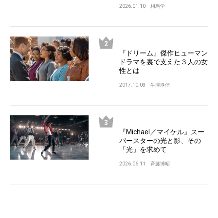
2026.01.10
相馬学
『ドリーム』傑作ヒューマン
ドラマを裏で支えた３人の女
性とは
2017.10.03
牛津厚信
『Michael／マイケル』スー
パースターの光と影、その
「光」を求めて
2026.06.11
斉藤博昭