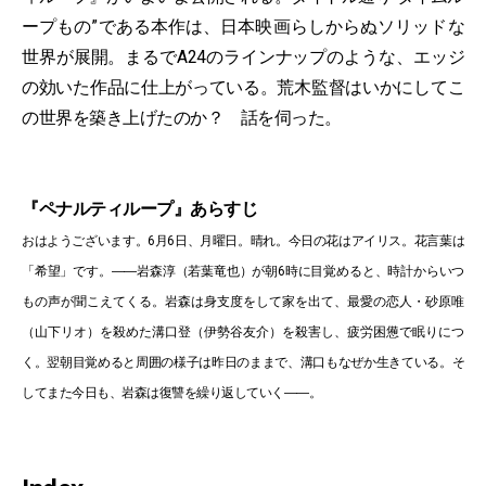
ープもの”である本作は、日本映画らしからぬソリッドな
世界が展開。まるでA24のラインナップのような、エッジ
の効いた作品に仕上がっている。荒木監督はいかにしてこ
の世界を築き上げたのか？ 話を伺った。
『ペナルティループ』あらすじ
おはようございます。6月6日、月曜日。晴れ。今日の花はアイリス。花言葉は
「希望」です。――岩森淳（若葉竜也）が朝6時に目覚めると、時計からいつ
もの声が聞こえてくる。岩森は身支度をして家を出て、最愛の恋人・砂原唯
（山下リオ）を殺めた溝口登（伊勢谷友介）を殺害し、疲労困憊で眠りにつ
く。翌朝目覚めると周囲の様子は昨日のままで、溝口もなぜか生きている。そ
してまた今日も、岩森は復讐を繰り返していく――。