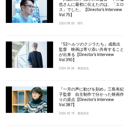
也さんに最初に伝えたのは、「エロ
ス」でした。【Director's Interview
Vol.75】
2020.09.03
SYO
『52ヘルツのクジラたち』成島出
監督 映画は寄り添い共有すること
が出来る【Director’s Interview
Vol.390】
2024.03.04
香田史生
『一月の声に歓びを刻め』三島有紀
子監督 自主制作で分かった映画作
りの原点【Director’s Interview
Vol.387】
2024.02.19
香田史生