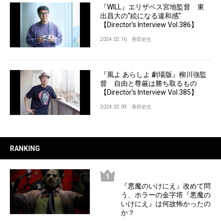
『WILL』エリザベス宮地監督 東
出昌大の“絵になる違和感”
【Director’s Interview Vol.386】
2024.02.16
香田史生
『風よ あらしよ 劇場版』柳川強監
督 自由と尊厳は勝ち取るもの
【Director’s Interview Vol.385】
2024.02.09
香田史生
RANKING
『悪魔のいけにえ』改めて問
う、ホラーの金字塔『悪魔の
いけにえ』は何故怖かったの
か？