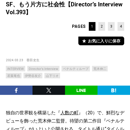
SF、もう片方に社会性【Director’s Interview
Vol.393】
PAGES
1
2
3
4
お気に入りに保存
2024.03.23
香田史生
INTERVIEW
Director’s Interview
ペナルティループ
荒木伸二
若葉竜也
伊勢谷友介
山下リオ
独自の世界観を構築した『
人数の町
』（20）で、鮮烈なデ
ビューを飾った荒木伸二監督。待望の第二作目『ペナルテ
ィループ』がいよいよ公開される。タイトル通り“タイムル