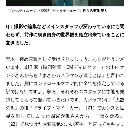
『ペナルティループ』©2023『ペナルティループ』FILM PARTNERS
Q：撮影や編集などメインスタッフが変わっているにも関
わらず、前作に続き自身の世界観を確立出来ていることに
驚きました。
荒木：褒め言葉として受け取りましょう。ありがとうござ
います。劇作家（映画監督・CMディレクター）の山内ケ
ンジさんからも「まさかカメラマンが違うとは」と言われ
ました。別にコントロールマニア的に全てを指定している
訳ではないですよ。寧ろ、それぞれのスタッフに才能を発
揮してもらって頷いているだけです。カメラマンは『
人数
の町
』の後『
ドライブ・マイ・カー
』（21）でカンヌと世
界を制してしまった四宮秀俊さんから、『
夜を走る
』
（22）で見つけた大変意気のいい若手、と言ってもキャリ