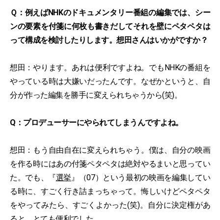
Ｑ：例えばNHKのドキュメンタリー番組の編集では、シー
ンの要素を付箋に何枚も書きだしてそれを壁にペタペタは
って構成を検討したりします。想田さんはいかがですか？
想田：やります。あれは便利ですよね。でもNHKの番組を
やっている時は大嫌いだったんです。なぜかというと、自
分が作った編集を勝手に変えられちゃうから(笑)。
Q：プロデューサーにやられてしまうんですよね。
想田：もう自由自在に変えられちゃう。僕は、自分の映画
を作る時にはあの付箋ペタペタは絶対やるまいと思ってい
た。でも、『
選挙
』（07）という最初の映画を編集してい
る時に、すごく行き詰まっちゃって。悔しいけどペタペタ
をやってみたら、すごくよかった(笑)。自分に決定権があ
ると、とても便利でした。