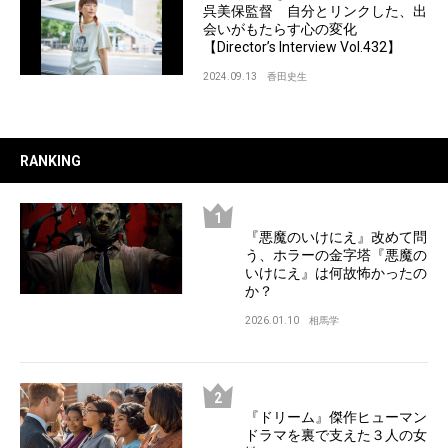
呉美保監督 自分とリンクした、出
会いがもたらす心の変化
【Director’s Interview Vol.432】
2024.09.13
香田史生
RANKING
『悪魔のいけにえ』改めて問
う、ホラーの金字塔『悪魔の
いけにえ』は何故怖かったの
か？
2026.01.10
相馬学
『ドリーム』傑作ヒューマン
ドラマを裏で支えた３人の女