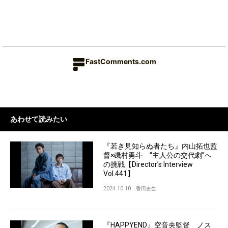
FastComments.com
あわせて読みたい
『若き見知らぬ者たち』内山拓也監
督×磯村勇斗 “主人公の交代劇”へ
の挑戦【Director’s Interview
Vol.441】
2024.10.10
香田史生
『HAPPYEND』空音央監督 ノス