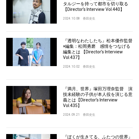
タルジーを持って都市を切り取る
【Director’s Interview Vol.440】
2024.10.08
香田史生
『透明なわたしたち』松本優作監督
×編集：松岡勇磨 感情をつなげる
編集とは 【Director’s Interview
Vol.437】
2024.10.02
香田史生
『満月、世界』塚⽥万理奈監督 演
技未経験の子供が本人役を演じる意
義とは【Director’s Interview
Vol.435】
2024.09.21
香田史生
『ぼくが生きてる、ふたつの世界』