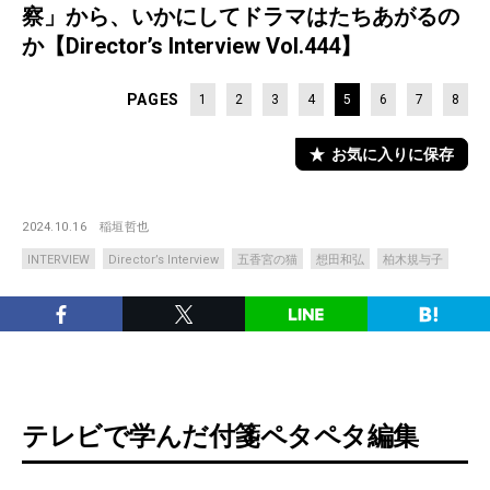
察」から、いかにしてドラマはたちあがるの
か【Director’s Interview Vol.444】
PAGES
1
2
3
4
5
6
7
8
お気に入りに保存
2024.10.16
稲垣哲也
INTERVIEW
Director’s Interview
五香宮の猫
想田和弘
柏木規与子
テレビで学んだ付箋ペタペタ編集