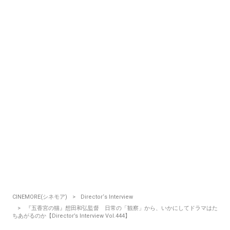
CINEMORE(シネモア)
Director‘s Interview
『五香宮の猫』想田和弘監督 日常の「観察」から、いかにしてドラマはた
ちあがるのか【Director’s Interview Vol.444】