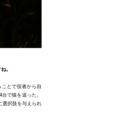
すね。
ることで役者から自
4台で猿を追った。
に選択肢を与えられ