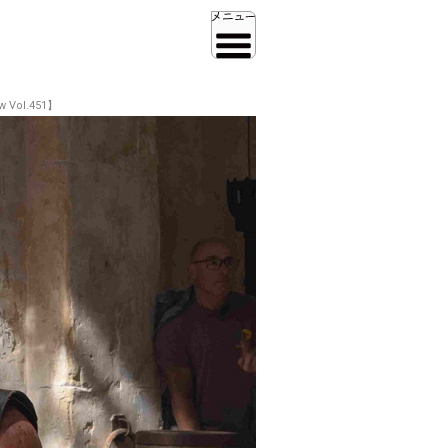
ol.451】