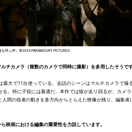
呼ぶ声』©2024 PARAMOUNT PICTURES.
マルチカメラ（複数のカメラで同時に撮影）を多用したそうで
は最大で11台使っている。会話のシーンはマルチカメラで撮
せる。特に子役には最適だ。本作では猿が走り回るが、カメラ
と人間の役者の動きを多方向からとらえた映像が残り、編集者
から映画における編集の重要性を力説しています。