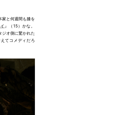
本家と何週間も膝を
セイ
』（15）かな。
タジオ側に驚かれた
考えてコメディだろ