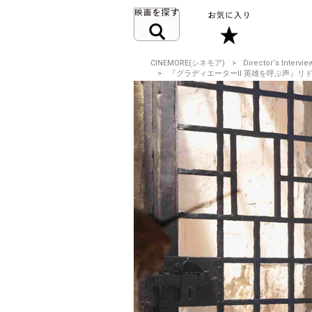
CINEMORE(シネモア)
Director‘s Intervie
『グラディエーターII 英雄を呼ぶ声』リドリー