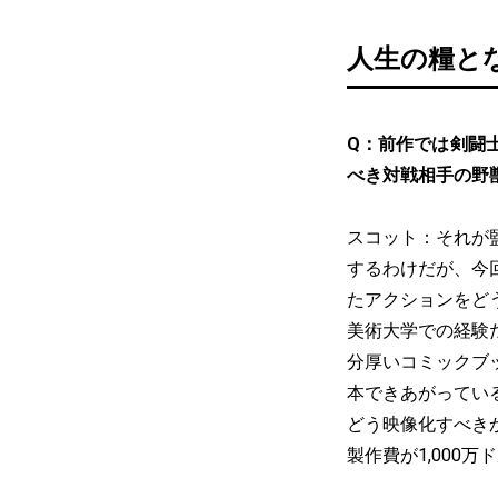
人生の糧と
Q：前作では剣闘
べき対戦相手の野
スコット：それが
するわけだが、今
たアクションをど
美術大学での経験
分厚いコミックブ
本できあがってい
どう映像化すべき
製作費が1,000