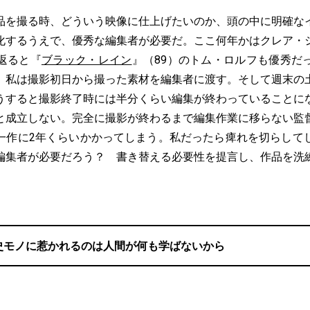
品を撮る時、どういう映像に仕上げたいのか、頭の中に明確な
化するうえで、優秀な編集者が必要だ。ここ何年かはクレア・
返ると『
ブラック・レイン
』（89）のトム・ロルフも優秀だ
。私は撮影初日から撮った素材を編集者に渡す。そして週末の
うすると撮影終了時には半分くらい編集が終わっていることに
と成立しない。完全に撮影が終わるまで編集作業に移らない監
一作に2年くらいかかってしまう。私だったら痺れを切らして
編集者が必要だろう？ 書き替える必要性を提言し、作品を洗
史モノに惹かれるのは人間が何も学ばないから