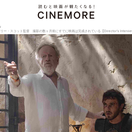
w
・スコット監督 撮影の数ヶ月前にすでに映画は完成されている【Director’s Interview V