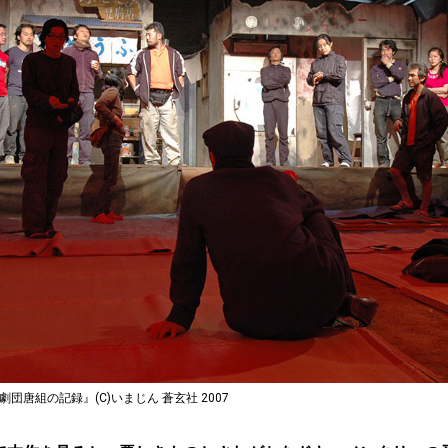
団唐組の記録』(C)いまじん 蒼玄社 2007