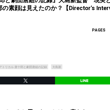
十郎と劇団唐組の記録』大島新監督 現実
は見えたのか？【Director’s Intervie
PAGES
アトリカル 唐十郎と劇団唐組の記録
大島新