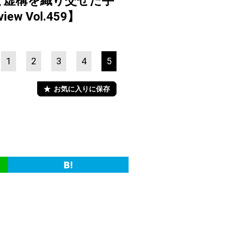
と虚構を織り交ぜた手
w Vol.459】
1
2
3
4
5
お気に入りに保存