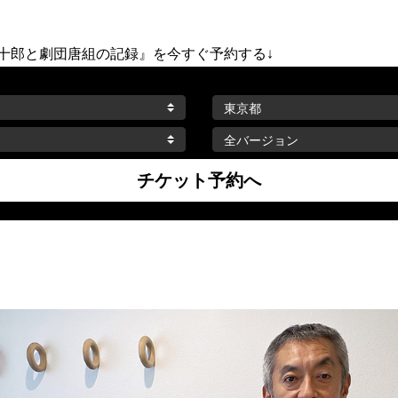
唐十郎と劇団唐組の記録』を今すぐ予約する↓