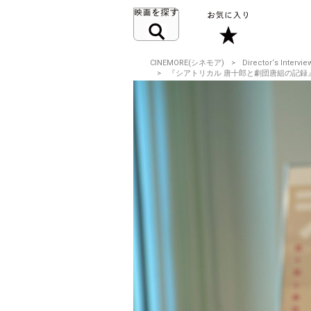
CINEMORE(シネモア)
Director‘s Intervie
『シアトリカル 唐十郎と劇団唐組の記録』大島