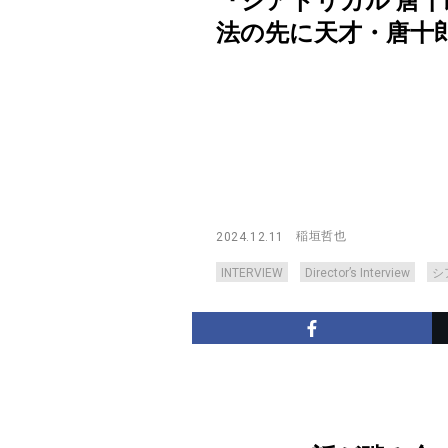
『シアトリカル 唐
法の先に天才・唐十郎の素顔
稲垣哲也
2024.12.11
INTERVIEW
Director’s Interview
シ