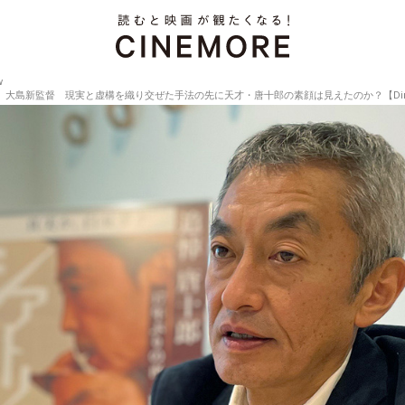
w
新監督 現実と虚構を織り交ぜた手法の先に天才・唐十郎の素顔は見えたのか？【Director’s In