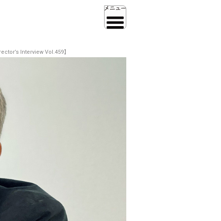
terview Vol.459】