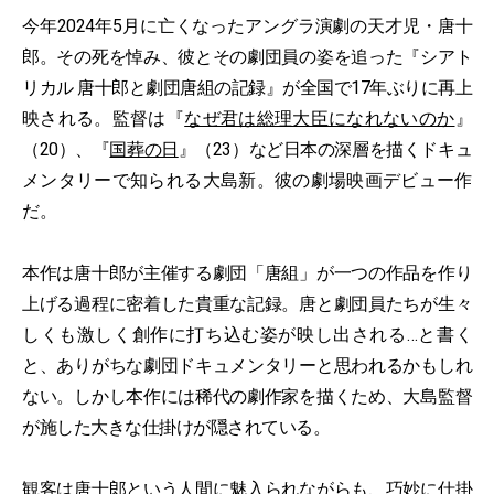
今年2024年5月に亡くなったアングラ演劇の天才児・唐十
郎。その死を悼み、彼とその劇団員の姿を追った『シアト
リカル 唐十郎と劇団唐組の記録』が全国で17年ぶりに再上
映される。監督は『
なぜ君は総理大臣になれないのか
』
（20）、『
国葬の日
』（23）など日本の深層を描くドキュ
メンタリーで知られる大島新。彼の劇場映画デビュー作
だ。
本作は唐十郎が主催する劇団「唐組」が一つの作品を作り
上げる過程に密着した貴重な記録。唐と劇団員たちが生々
しくも激しく創作に打ち込む姿が映し出される…と書く
と、ありがちな劇団ドキュメンタリーと思われるかもしれ
ない。しかし本作には稀代の劇作家を描くため、大島監督
が施した大きな仕掛けが隠されている。
観客は唐十郎という人間に魅入られながらも、巧妙に仕掛