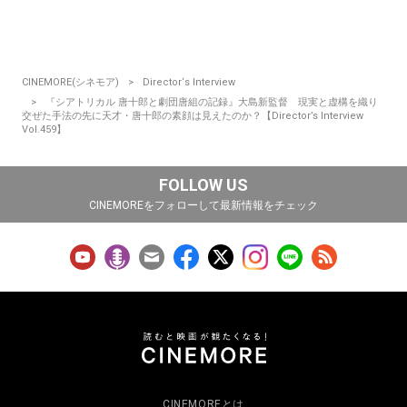
CINEMORE(シネモア)
Director‘s Interview
『シアトリカル 唐十郎と劇団唐組の記録』大島新監督 現実と虚構を織り
交ぜた手法の先に天才・唐十郎の素顔は見えたのか？【Director’s Interview
Vol.459】
FOLLOW US
CINEMOREをフォローして最新情報をチェック
CINEMOREとは