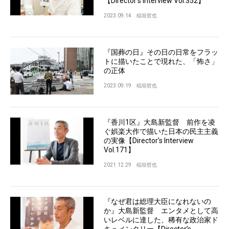
【Director’s Interview Vol.352】
2023.09.14
稲垣哲也
『国葬の日』その日の日常をフラッ
トに描いたことで現れた、「怖さ」
の正体
2023.09.19
稲垣哲也
『香川1区』大島新監督 前作を凌
ぐ娯楽大作で描いた日本の民主主義
の実像【Director’s Interview
Vol.171】
2021.12.29
稲垣哲也
『なぜ君は総理大臣になれないの
か』大島新監督 エンタメとして高
いレベルに達した、稀有な政治家ド
キュメンタリー【Director’s