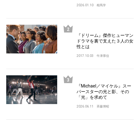
2026.01.10
相馬学
『ドリーム』傑作ヒューマン
ドラマを裏で支えた３人の女
性とは
2017.10.03
牛津厚信
『Michael／マイケル』スー
パースターの光と影、その
「光」を求めて
2026.06.11
斉藤博昭