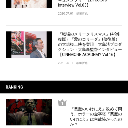
Interview Vol.63】
2020.07.01
稲垣哲也
『戦場のメリークリスマス』(4K修
復版）『愛のコリーダ』(修復版）
の大規模上映を実現 大島渚プロダ
クション・大島新監督インタビュー
【CINEMORE ACADEMY Vol.16】
2021.05.11
稲垣哲也
RANKING
『悪魔のいけにえ』改めて問
う、ホラーの金字塔『悪魔の
いけにえ』は何故怖かったの
か？