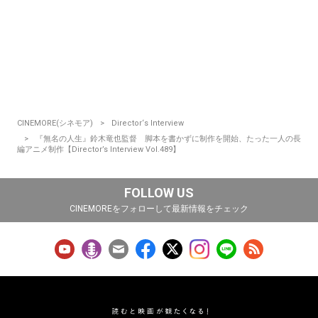
CINEMORE(シネモア)
Director‘s Interview
『無名の人生』鈴木竜也監督 脚本を書かずに制作を開始、たった一人の長
編アニメ制作【Director’s Interview Vol.489】
FOLLOW US
CINEMOREをフォローして最新情報をチェック