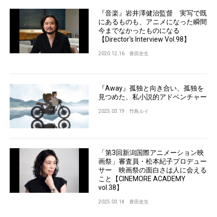
『音楽』岩井澤健治監督 実写で既
にあるものも、アニメになった瞬間
今までなかったものになる
【Director's Interview Vol.98】
2020.12.16
香田史生
『Away』孤独と向き合い、孤独を
見つめた、私小説的アドベンチャー
2025.03.19
竹島ルイ
「第3回新潟国際アニメーション映
画祭」審査員・松本紀子プロデュー
サー 映画祭の面白さは人に会える
こと【CINEMORE ACADEMY
vol.38】
2025.03.14
香田史生