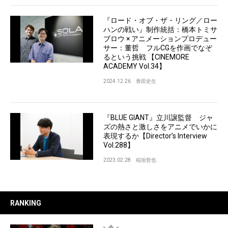
『ロード・オブ・ザ・リング／ロー
ハンの戦い』制作統括：橋本トミサ
ブロウ × アニメーションプロデュー
サー：董哲 フルCGを作画でなぞ
るという挑戦 【CINEMORE
ACADEMY Vol.34】
2024.12.26
香田史生
『BLUE GIANT』立川譲監督 ジャ
ズの熱さと激しさをアニメでいかに
表現するか【Director’s Interview
Vol.288】
2023.02.28
稲垣哲也
RANKING