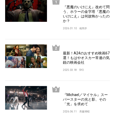
『悪魔のいけにえ』改めて問
う、ホラーの金字塔『悪魔の
いけにえ』は何故怖かったの
か？
2026.01.10
相馬学
最新！A24のおすすめ映画67
選！もはやオスカー常連の気
鋭の映画会社
2025.03.18
SYO
『Michael／マイケル』スー
パースターの光と影、その
「光」を求めて
2026.06.11
斉藤博昭