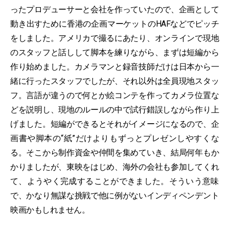
ったプロデューサーと会社を作っていたので、企画として
動き出すために香港の企画マーケットのHAFなどでピッチ
をしました。アメリカで撮るにあたり、オンラインで現地
のスタッフと話しして脚本を練りながら、まずは短編から
作り始めました。カメラマンと録音技師だけは日本から一
緒に行ったスタッフでしたが、それ以外は全員現地スタッ
フ。言語が違うので何とか絵コンテを作ってカメラ位置な
どを説明し、現地のルールの中で試行錯誤しながら作り上
げました。短編ができるとそれがイメージになるので、企
画書や脚本の“紙”だけよりもずっとプレゼンしやすくな
る。そこから制作資金や仲間を集めていき、結局何年もか
かりましたが、東映をはじめ、海外の会社も参加してくれ
て、ようやく完成することができました。そういう意味
で、かなり無謀な挑戦で他に例がないインディペンデント
映画かもしれません。