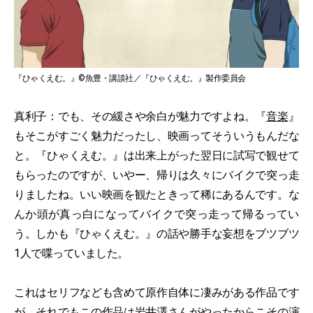
『ひゃくえむ。』©魚豊・講談社／『ひゃくえむ。』製作委員会
真利子：でも、その緩さや余白が魅力ですよね。『
音楽
』
もそこがすごく魅力だったし、映画ってそういうもんだな
と。『ひゃくえむ。』は出来上がった翌日に試写で観せて
もらったのですが、いやー、帰りは久々にバイクで突っ走
りましたね。いい映画を観たときって稀にあるんです。な
んか頭が真っ白になってバイクで突っ走って帰るってい
う。しかも『ひゃくえむ。』の話や勝手な妄想をブツブツ
1人で喋っていました。
これはセリフなども含めて原作自体に凄みがある作品です
が、それでもこの作品は岩井澤さんがやったからこその演