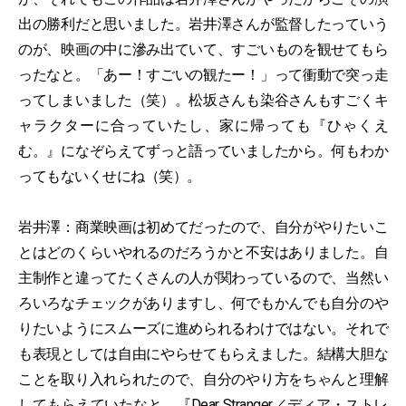
出の勝利だと思いました。岩井澤さんが監督したっていう
のが、映画の中に滲み出ていて、すごいものを観せてもら
ったなと。「あー！すごいの観たー！」って衝動で突っ走
ってしまいました（笑）。松坂さんも染谷さんもすごくキ
ャラクターに合っていたし、家に帰っても『ひゃくえ
む。』になぞらえてずっと語っていましたから。何もわか
ってもないくせにね（笑）。
岩井澤：商業映画は初めてだったので、自分がやりたいこ
とはどのくらいやれるのだろうかと不安はありました。自
主制作と違ってたくさんの人が関わっているので、当然い
ろいろなチェックがありますし、何でもかんでも自分のや
りたいようにスムーズに進められるわけではない。それで
も表現としては自由にやらせてもらえました。結構大胆な
ことを取り入れられたので、自分のやり方をちゃんと理解
してもらえていたなと。『Dear Stranger／ディア・ストレ