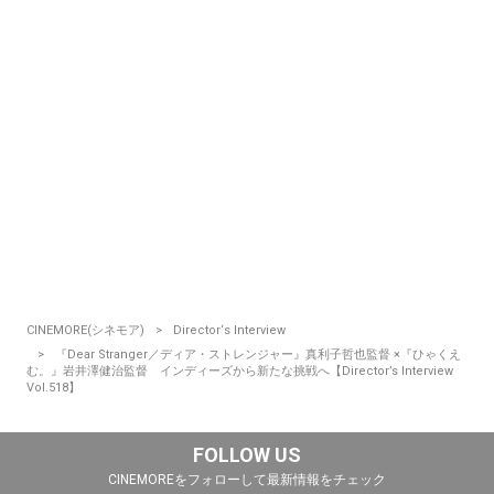
CINEMORE(シネモア)
Director‘s Interview
『Dear Stranger／ディア・ストレンジャー』真利子哲也監督 ×『ひゃくえ
む。』岩井澤健治監督 インディーズから新たな挑戦へ【Director’s Interview
Vol.518】
FOLLOW US
CINEMOREをフォローして最新情報をチェック