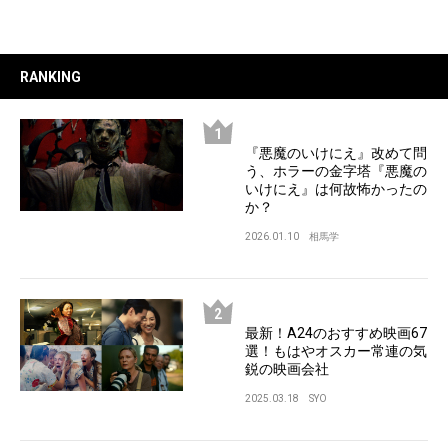
RANKING
『悪魔のいけにえ』改めて問
う、ホラーの金字塔『悪魔の
いけにえ』は何故怖かったの
か？
2026.01.10
相馬学
最新！A24のおすすめ映画67
選！もはやオスカー常連の気
鋭の映画会社
2025.03.18
SYO