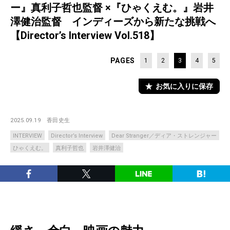
ー』真利子哲也監督 ×『ひゃくえむ。』岩井
澤健治監督 インディーズから新たな挑戦へ
【Director’s Interview Vol.518】
PAGES
1
2
3
4
5
お気に入りに保存
2025.09.19
香田史生
INTERVIEW
Director’s Interview
Dear Stranger／ディア・ストレンジャー
ひゃくえむ。
真利子哲也
岩井澤健治