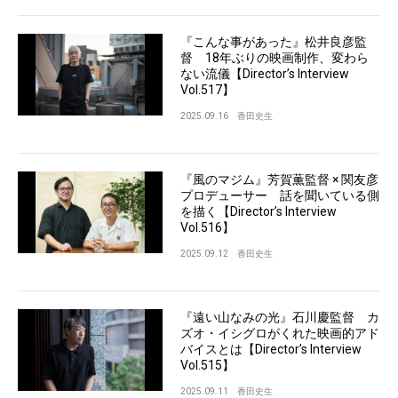
『こんな事があった』松井良彦監
督 18年ぶりの映画制作、変わら
ない流儀【Director’s Interview
Vol.517】
2025.09.16
香田史生
『風のマジム』芳賀薫監督 × 関友彦
プロデューサー 話を聞いている側
を描く【Director’s Interview
Vol.516】
2025.09.12
香田史生
『遠い山なみの光』石川慶監督 カ
ズオ・イシグロがくれた映画的アド
バイスとは【Director’s Interview
Vol.515】
2025.09.11
香田史生