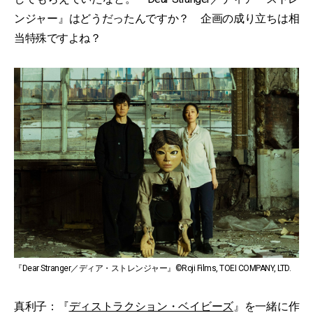
ンジャー』はどうだったんですか？ 企画の成り立ちは相
当特殊ですよね？
『Dear Stranger／ディア・ストレンジャー』©Roji Films, TOEI COMPANY, LTD.
真利子：『
ディストラクション・ベイビーズ
』を一緒に作