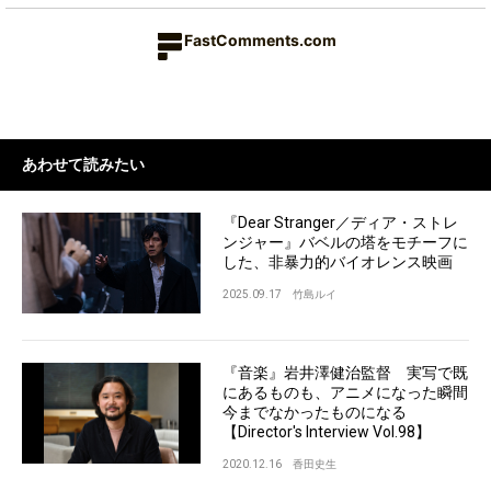
FastComments.com
あわせて読みたい
『Dear Stranger／ディア・ストレ
ンジャー』バベルの塔をモチーフに
した、非暴力的バイオレンス映画
2025.09.17
竹島ルイ
『音楽』岩井澤健治監督 実写で既
にあるものも、アニメになった瞬間
今までなかったものになる
【Director's Interview Vol.98】
2020.12.16
香田史生