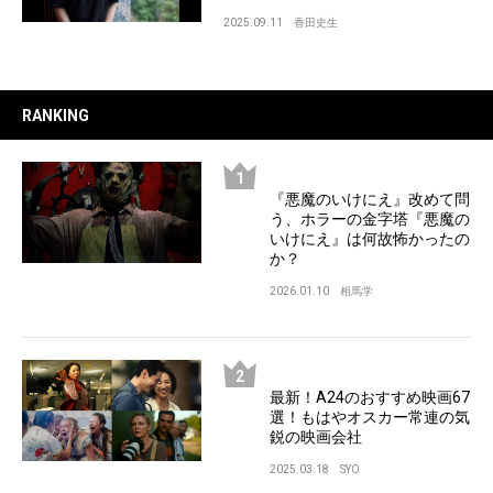
2025.09.11
香田史生
RANKING
『悪魔のいけにえ』改めて問
う、ホラーの金字塔『悪魔の
いけにえ』は何故怖かったの
か？
2026.01.10
相馬学
最新！A24のおすすめ映画67
選！もはやオスカー常連の気
鋭の映画会社
2025.03.18
SYO