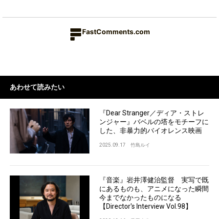
FastComments.com
あわせて読みたい
『Dear Stranger／ディア・ストレ
ンジャー』バベルの塔をモチーフに
した、非暴力的バイオレンス映画
2025.09.17
竹島ルイ
『音楽』岩井澤健治監督 実写で既
にあるものも、アニメになった瞬間
今までなかったものになる
【Director's Interview Vol.98】