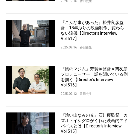
2020.12.16
香田史生
『こんな事があった』松井良彦監
督 18年ぶりの映画制作、変わら
ない流儀【Director’s Interview
Vol.517】
2025.09.16
香田史生
『風のマジム』芳賀薫監督 × 関友彦
プロデューサー 話を聞いている側
を描く【Director’s Interview
Vol.516】
2025.09.12
香田史生
『遠い山なみの光』石川慶監督 カ
ズオ・イシグロがくれた映画的アド
バイスとは【Director’s Interview
Vol.515】