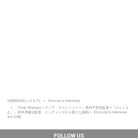
CINEMORE(シネモア)
Director‘s Interview
『Dear Stranger／ディア・ストレンジャー』真利子哲也監督 ×『ひゃくえ
む。』岩井澤健治監督 インディーズから新たな挑戦へ【Director’s Interview
Vol.518】
FOLLOW US