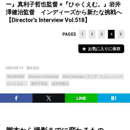
ー』真利子哲也監督 ×『ひゃくえむ。』岩井
澤健治監督 インディーズから新たな挑戦へ
【Director’s Interview Vol.518】
PAGES
1
2
3
4
5
お気に入りに保存
2025.09.19
香田史生
INTERVIEW
Director’s Interview
Dear Stranger／ディア・ストレンジャー
ひゃくえむ。
真利子哲也
岩井澤健治