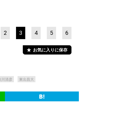
2
3
4
5
6
お気に入りに保存
渋川清彦
東出昌大