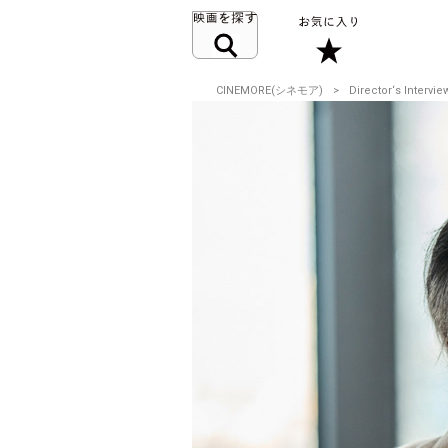
CINEMORE(シネモア)
Director‘s Intervie