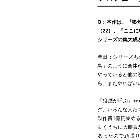
Q：本作は、『狼
（22）、『ここ
シリーズの集大成
豊田：シリーズも
鳥
」のように全体
やっていると他の
ら、またやればい
『狼煙が呼ぶ』か
グ、いろんな人た
製作費1億円集め
動くうちに大勝負
あったので頑張り