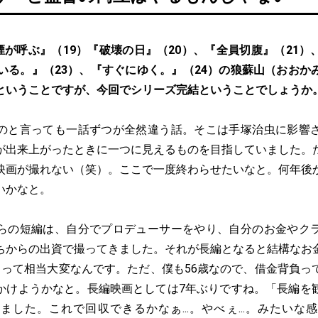
煙が呼ぶ』（19）『破壊の日』（20）、『全員切腹』（21）
にいる。』（23）、『すぐにゆく。』（24）の狼蘇山（おおか
ということですが、今回でシリーズ完結ということでしょうか
のと言っても一話ずつが全然違う話。そこは手塚治虫に影響
が出来上がったときに一つに見えるものを目指していました。
映画が撮れない（笑）。ここで一度終わらせたいなと。何年後
いかなと。
らの短編は、自分でプロデューサーをやり、自分のお金やク
ちからの出資で撮ってきました。それが長編となると結構なお
るって相当大変なんです。ただ、僕も56歳なので、借金背負っ
かけようかなと。長編映画としては7年ぶりですね。「長編を
ました。これで回収できるかなぁ...。やべぇ...。みたいな