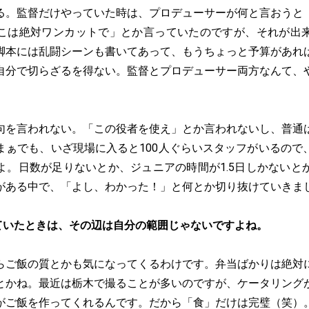
る。監督だけやっていた時は、プロデューサーが何と言おうと
こは絶対ワンカットで」とか言っていたのですが、それが出
脚本には乱闘シーンも書いてあって、もうちょっと予算があれ
自分で切らざるを得ない。監督とプロデューサー両方なんて、
句を言われない。「この役者を使え」とか言われないし、普通
まぁでも、いざ現場に入ると100人ぐらいスタッフがいるので
よ。日数が足りないとか、ジュニアの時間が1.5日しかないと
がある中で、「よし、わかった！」と何とか切り抜けていきま
ていたときは、その辺は自分の範囲じゃないですよね。
らご飯の質とかも気になってくるわけです。弁当ばかりは絶対
とかね。最近は栃木で撮ることが多いのですが、ケータリング
がご飯を作ってくれるんです。だから「食」だけは完璧（笑）