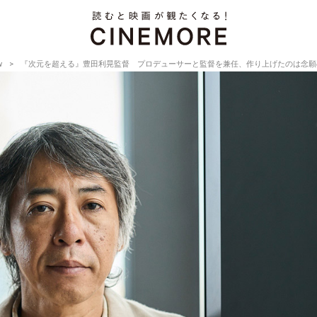
w
『次元を超える』豊田利晃監督 プロデューサーと監督を兼任、作り上げたのは念願のSF映画【Dire