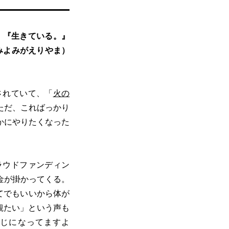
、『生きている。』
みよみがえりやま）
。
されていて、「
火の
ただ、こればっかり
かにやりたくなった
ラウドファンディン
金が掛かってくる。
てでもいいから体が
観たい」という声も
感じになってますよ