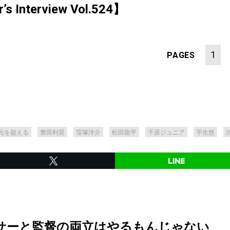
 Interview Vol.524】
1
PAGES
元を超える
豊田利晃
窪塚洋介
松田龍平
千原ジュニア
芋生悠
サーと監督の両立はやるもんじゃない