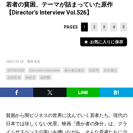
若者の貧困、テーマが詰まっていた原作
【Director’s Interview Vol.526】
PAGES
1
2
3
4
5
お気に入りに保存
2025.10.24
香田史生
INTERVIEW
Director’s Interview
愚か者の身分
永田琴
向井康介
北村匠海
林裕太
綾野剛
貧困から闇ビジネスの世界に沈んでいく若者たち。現代の
日本では珍しくない光景。映画『愚か者の身分』は、クラ
イムサスペンスの装いを纏いながら、そんな若者たちに少