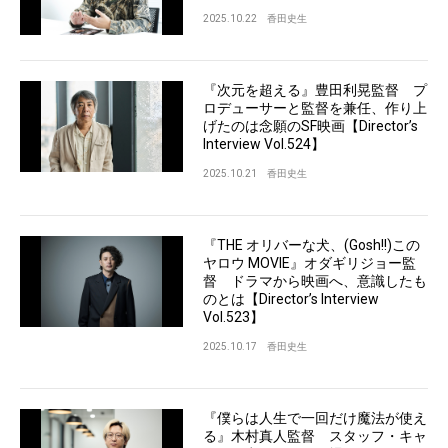
2025.10.22
香田史生
『次元を超える』豊田利晃監督 プ
ロデューサーと監督を兼任、作り上
げたのは念願のSF映画【Director’s
Interview Vol.524】
2025.10.21
香田史生
『THE オリバーな犬、(Gosh!!)この
ヤロウ MOVIE』オダギリジョー監
督 ドラマから映画へ、意識したも
のとは【Director’s Interview
Vol.523】
2025.10.17
香田史生
『僕らは人生で一回だけ魔法が使え
る』木村真人監督 スタッフ・キャ