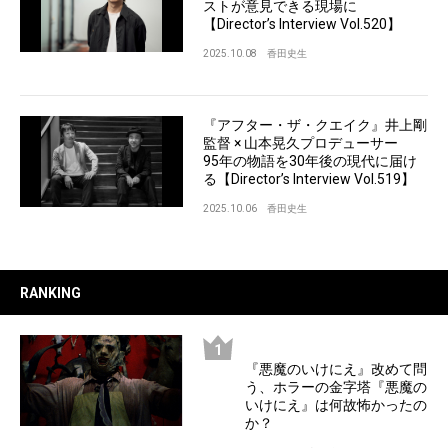
ストが意見できる現場に
【Director’s Interview Vol.520】
2025.10.08
香田史生
『アフター・ザ・クエイク』井上剛
監督 × 山本晃久プロデューサー
95年の物語を30年後の現代に届け
る【Director’s Interview Vol.519】
2025.10.06
香田史生
RANKING
『悪魔のいけにえ』改めて問
う、ホラーの金字塔『悪魔の
いけにえ』は何故怖かったの
か？