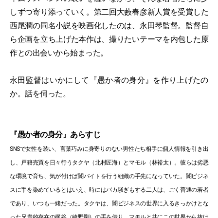
しずつ寄り添っていく。第二回大藪春彦新人賞を受賞した
西尾潤の同名小説を映画化したのは、永田琴監督。監督自
ら企画を立ち上げた本作は、撮りたいテーマを内包した原
作との出会いから始まった。
永田監督はいかにして『愚か者の身分』を作り上げたの
か。話を伺った。
『愚か者の身分』あらすじ
SNSで女性を装い、言葉巧みに身寄りのない男性たち相手に個人情報を引き出
し、戸籍売買を日々行うタクヤ（北村匠海）とマモル（林裕太）。彼らは劣悪
な環境で育ち、気が付けば闇バイトを行う組織の手先になっていた。闇ビジネ
スに手を染めているとはいえ、時にはバカ騒ぎもする二人は、ごく普通の若者
であり、いつも一緒だった。タクヤは、闇ビジネスの世界に入るきっかけとな
った兄貴的存在の梶谷（綾野剛）の手を借り、マモルと共にこの世界から抜け