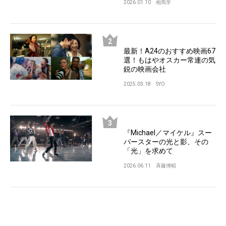
2026.01.10
相馬学
最新！A24のおすすめ映画67
選！もはやオスカー常連の気
鋭の映画会社
2025.03.18
SYO
『Michael／マイケル』スー
パースターの光と影、その
「光」を求めて
2026.06.11
斉藤博昭