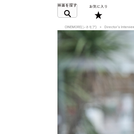
CINEMORE(シネモア)
Director‘s Intervie