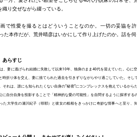
る一方、愛されたい願望をこじらせる40代小説家の日常を、
を織り交ぜながら綴っている。
映画で性愛を撮るとはどういうことなのか。一切の妥協を許
上がった本作だが、荒井晴彦はいかにして作り上げたのか。話を伺
』あらすじ
）は、妻に逃げられ結婚に失敗して以来10年、独身のまま40代を迎えていた。心に空
と時折り体を交え、妻に捨てられた過去を引きずりながらやり過ごしていた。そし
。それは、誰にも知られたくない自身の“秘密”にコンプレックスを抱えているから
公に自分自身を投影することで「精神的な愛の可能性」を自問するように探求する
った大学生の瀬川紀子（咲耶）と彼女の粗相をきっかけに奇妙な情事へと至り、