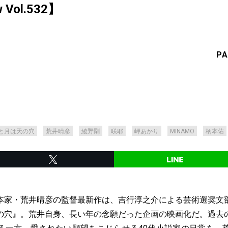
ew Vol.532】
PA
と月は天の穴
荒井晴彦
綾野剛
咲耶
岬あかり
MINAMO
柄本佑
本家・荒井晴彦の監督最新作は、吉行淳之介による芸術選奨文
の穴』。荒井自身、長い年の念願だった企画の映画化だ。過去