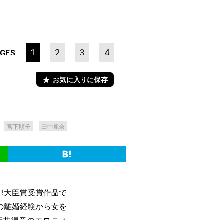
1
2
3
4
GES
お気に入りに保存
宮下順子
田中麗奈
部大臣賞受賞作品で
の離婚経験から女を