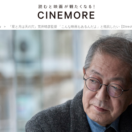
w
『星と月は天の穴』荒井晴彦監督 「こんな映画もあるんだよ」と抵抗したい【Director’s Int