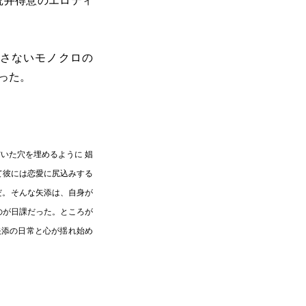
荒井得意のエロティ
さないモノクロの
った。
いた穴を埋めるように 娼
て彼には恋愛に尻込みする
だ。そんな矢添は、自身が
のが日課だった。ところが
矢添の日常と心が揺れ始め