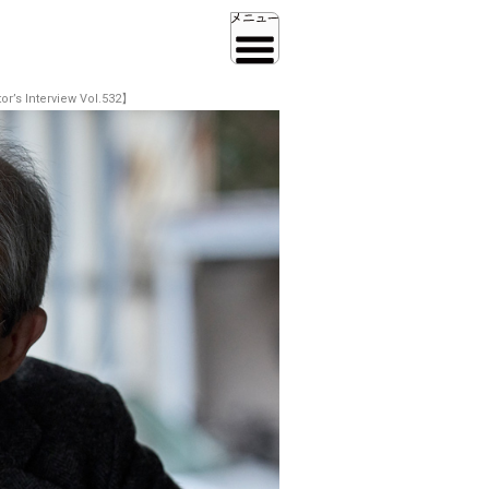
erview Vol.532】