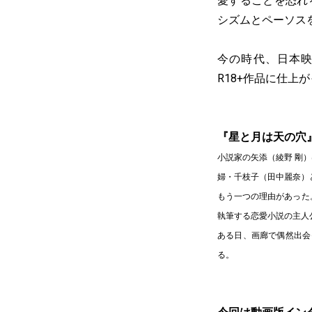
愛することを恐れ
シズムとペーソス
今の時代、日本
R18+作品に仕
『星と月は天の穴
小説家の矢添（綾野 剛
婦・千枝子（田中麗奈）
もう一つの理由があった
執筆する恋愛小説の主人
ある日、画廊で偶然出会
る。