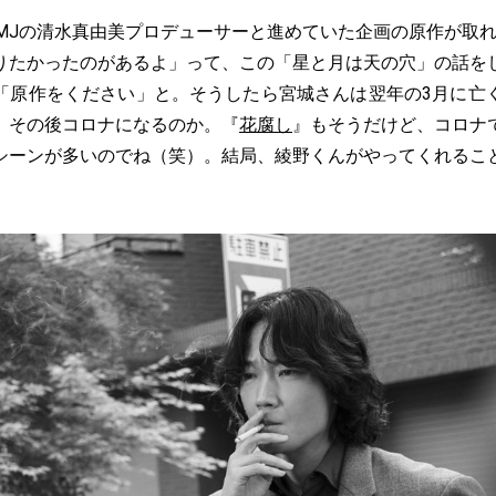
にMMJの清水真由美プロデューサーと進めていた企画の原作が取
りたかったのがあるよ」って、この「星と月は天の穴」の話を
「原作をください」と。そうしたら宮城さんは翌年の3月に亡
。その後コロナになるのか。『
花腐し
』もそうだけど、コロナ
シーンが多いのでね（笑）。結局、綾野くんがやってくれるこ