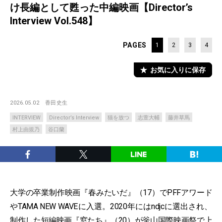
け長編として甦った中編映画【Director’s
Interview Vol.548】
PAGES
1
2
3
4
お気に入りに保存
2026.05.02
香田史生
INTERVIEW
Director’s Interview
猫を放つ
志萱大輔
藤井草馬
村上由規乃
谷口蘭
大学の卒業制作映画『春みたいだ』（17）でPFFアワード
やTAMA NEW WAVEに入選。2020年にはndjcに選出され、
制作した短編映画『窓たち』（20）が釡山国際映画祭で上