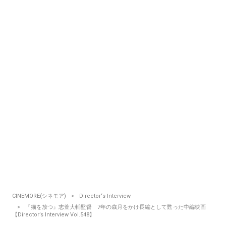
CINEMORE(シネモア)
Director‘s Interview
『猫を放つ』志萱大輔監督 7年の歳月をかけ長編として甦った中編映画
【Director’s Interview Vol.548】