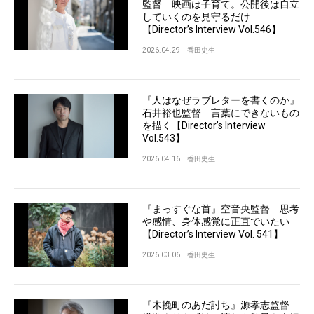
監督 映画は子育て。公開後は自立
していくのを見守るだけ
【Director’s Interview Vol.546】
2026.04.29
香田史生
『人はなぜラブレターを書くのか』
石井裕也監督 言葉にできないもの
を描く【Director’s Interview
Vol.543】
2026.04.16
香田史生
『まっすぐな首』空音央監督 思考
や感情、身体感覚に正直でいたい
【Director’s Interview Vol. 541】
2026.03.06
香田史生
『木挽町のあだ討ち』源孝志監督