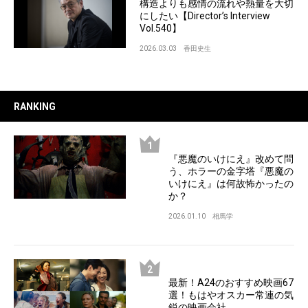
構造よりも感情の流れや熱量を大切
にしたい【Director’s Interview
Vol.540】
2026.03.03
香田史生
RANKING
『悪魔のいけにえ』改めて問
う、ホラーの金字塔『悪魔の
いけにえ』は何故怖かったの
か？
2026.01.10
相馬学
最新！A24のおすすめ映画67
選！もはやオスカー常連の気
鋭の映画会社