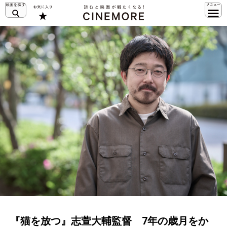
『猫を放つ』志萱大輔監督 7年の歳月をか