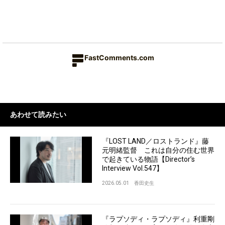
FastComments.com
あわせて読みたい
『LOST LAND／ロストランド』藤
元明緒監督 これは自分の住む世界
で起きている物語【Director’s
Interview Vol.547】
2026.05.01
香田史生
『ラプソディ・ラプソディ』利重剛