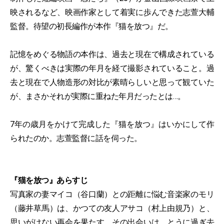
映されるなど、映画作家として着実に歩んできた志萱大輔
監督。待望の初長編作が本作『猫を放つ』だ。
記憶をめぐる物語の本作は、過去と現在で構成されている
が、驚くべきは実際の年月を経て撮影されていること。過
去と現在で人物造形の対比が素晴らしいと思って観ていた
が、まさかそれが実際に重ねた年月だったとは…。
7年の歳月をかけて完成した『猫を放つ』はいかにして作
られたのか。志萱監督に話を伺った。
『猫を放つ』あらすじ
写真家の妻マイコ（谷口蘭）との距離に悩む音楽家のモリ
（藤井草馬）は、かつての友人アサコ（村上由規乃）と、
思いがけない再会を果たす。その出会いは、とうに過ぎ去