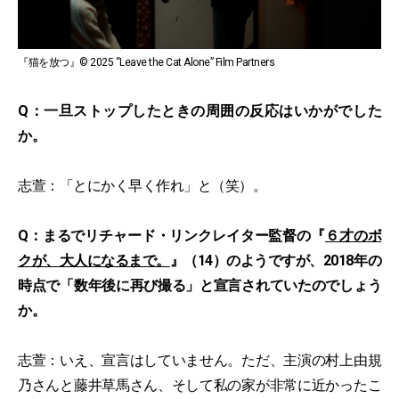
『猫を放つ』© 2025 “Leave the Cat Alone” Film Partners
Q：一旦ストップしたときの周囲の反応はいかがでした
か。
志萱：「とにかく早く作れ」と（笑）。
Q：まるでリチャード・リンクレイター監督の『
６才のボ
クが、大人になるまで。
』（14）のようですが、2018年の
時点で「数年後に再び撮る」と宣言されていたのでしょう
か。
志萱：いえ、宣言はしていません。ただ、主演の村上由規
乃さんと藤井草馬さん、そして私の家が非常に近かったこ