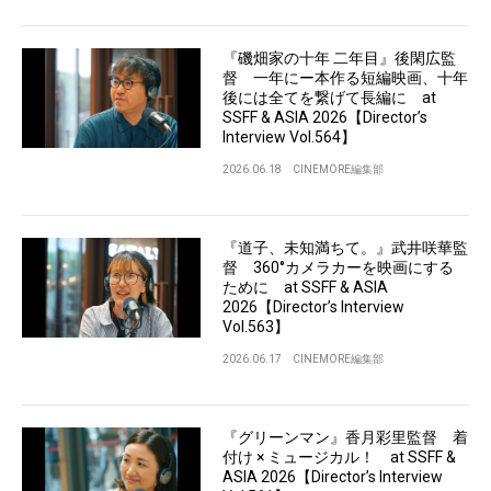
『磯畑家の十年 二年目』後閑広監
督 一年にー本作る短編映画、十年
後には全てを繋げて長編に at
SSFF & ASIA 2026【Director’s
Interview Vol.564】
2026.06.18
CINEMORE編集部
『道子、未知満ちて。』武井咲華監
督 360°カメラカーを映画にする
ために at SSFF & ASIA
2026【Director’s Interview
Vol.563】
2026.06.17
CINEMORE編集部
『グリーンマン』香月彩里監督 着
付け × ミュージカル！ at SSFF &
ASIA 2026【Director’s Interview