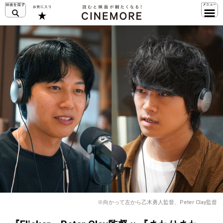
※向かって左から乙木勇人監督、Peter Clay監督