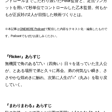
ンドロールまでこだわり抜いたPeter監督と、定点ワンカ
ットを用いて秒単位でコントロールした乙木監督。何もか
もが正反対の2人が目指した映画づくりとは。
※本記事は
CINEMORE Podcast
で配信した内容をテキスト化・編集したもので
す。Podcastでもぜひお楽しみください。
『Flicker』あらすじ
無機質で角のある“□”い（四角い）日々を送っていた主人公
が、とある場所で弟と久々に再会。弟の何気ない瞬き、さ
さやかな煌めきに触れ、次第に人生の“○”（丸み）を取り戻
していく。
『まわりまわる』あらすじ