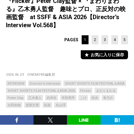
『Flicker』Peter Clay監督 × 『まわりまわ
る』乙木勇人監督 趣味とプロ、正反対の映
画監督 at SSFF & ASIA 2026【Director’s
Interview Vol.568】
PAGES
1
2
3
4
5
お気に入りに保存
2026.06.23
CINEMORE編集部
INTERVIEW
Director’s Interview
SHORT SHORTS FILM FESTIVAL＆ASIA
SHORT SHORTS FILM FESTIVAL＆ASIA 2026
Flicker
まわりまわる
Peter Clay
乙木勇人
武井壮
半田周平
こぴ
恒吉
隼乃介
太田奈緒
忽那文香
祐楽
丸山澪