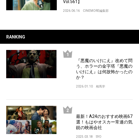
Vol.561】
2026.06.16
CINEMORE編集部
RANKING
『悪魔のいけにえ』改めて問
う、ホラーの金字塔『悪魔の
いけにえ』は何故怖かったの
か？
2026.01.10
相馬学
最新！A24のおすすめ映画67
選！もはやオスカー常連の気
鋭の映画会社
2025.03.18
SYO