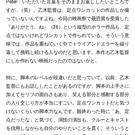
Peter：いただいた言葉をそのままお返ししたいところで
すが…（笑）。乙木監督は、定点ワンカットの作品しか撮
っていないんですよね。今回の映画祭で最恐賞を受賞した
『ありがとう、ね』（26）という縦型のホラー作品も、定
点ではないけれどワンカットで作られている。そういう意
味では、作品を重ねていく中でトライアンドエラーを繰り
返して挑戦し続ける人なのだと思います。本作も乙木監督
にしか作れない映画だったのではないかと。
特に、脚本のレベルが段違いだと思っていて。以前、乙木
監督にもお話ししたことがあるのですが、脚本の上手さに
加えてセリフの面白さもあり、笑える部分と感動する部分
の入り交じり方が本当にすごい。定点ワンカットだと気づ
けないぐらいの脚本力なんです。観終わった時に「あ、定
点だったな」と気づく。演技の演出も、クルーとキャスト
を信用しながらも自分のやりたいことを貫く。そういうと