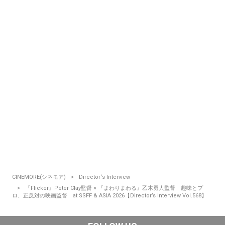
CINEMORE(シネモア)
Director‘s Interview
『Flicker』Peter Clay監督 × 『まわりまわる』乙木勇人監督 趣味とプ
ロ、正反対の映画監督 at SSFF & ASIA 2026【Director’s Interview Vol.568】