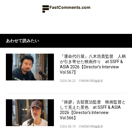
FastComments.com
あわせて読みたい
『運命代行屋』八木浩貴監督 人柄
が引き寄せた映画作り at SSFF &
ASIA 2026【Director’s Interview
Vol.567】
2026.06.22
CINEMORE編集部
『挨拶』古舘寛治監督 映画監督と
して見えた景色 at SSFF & ASIA
2026【Director’s Interview
Vol.566】
2026.06.19
CINEMORE編集部