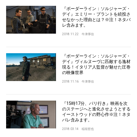
『ボーダーライン：ソルジャーズ・
デイ』エミリー・ブラントを続投さ
せなかった理由とは？※注！ネタバ
レ含みます。
2018.11.22
牛津厚信
『ボーダーライン：ソルジャーズ・
デイ』ヴィルヌーヴに匹敵する逸材
現る！イタリア人監督が魅せた圧巻
の映像世界
2018.11.16
牛津厚信
『15時17分、パリ行き』映画を次
のステージへと進化させようとする
イーストウッドの野心作※注！ネタ
バレ含みます。
2018.03.14
稲垣哲也