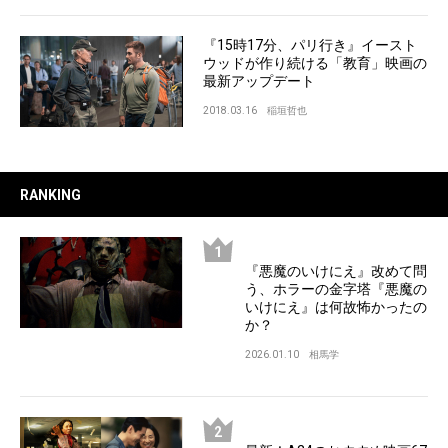
『15時17分、パリ行き』イースト
ウッドが作り続ける「教育」映画の
最新アップデート
2018.03.16
稲垣哲也
RANKING
『悪魔のいけにえ』改めて問
う、ホラーの金字塔『悪魔の
いけにえ』は何故怖かったの
か？
2026.01.10
相馬学