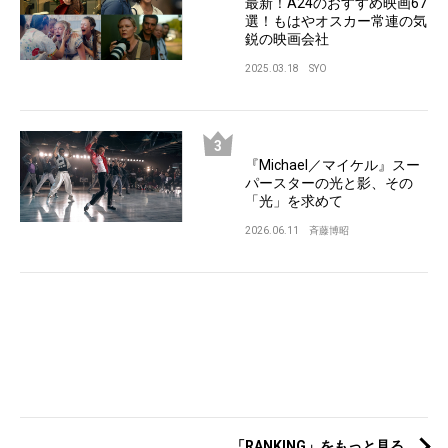
最新！A24のおすすめ映画67
選！もはやオスカー常連の気
鋭の映画会社
2025.03.18
SYO
『Michael／マイケル』スー
パースターの光と影、その
「光」を求めて
2026.06.11
斉藤博昭
「RANKING」をもっと見る