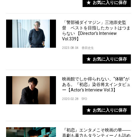
お気に入りに保存
「警部補ダイマジン」三池崇史監
督 ベストを目指したカットはつま
らない 【Director’s Interview
Vol.339】
2023.08.04
香田史生
お気に入りに保存
映画館でしか得られない、“体験”が
ある。『初恋』染谷将太インタビュ
ー【Actor's Interview Vol.3】
2020.02.28
SYO
お気に入りに保存
『初恋』エンタメこそ映画の華――
喜劇も暴力もタランティーノも詰め