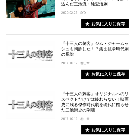
込んだ三池流・純愛活劇
2020.02.27
SYO
お気に入りに保存
『十三人の刺客』ジム・ジャームッ
シュも陶酔した！？集団抗争時代劇
の系譜
2017.10.12
村山章
お気に入りに保存
『十三人の刺客』オリジナルへのリ
スペクトだけでは終わらない！映画
史に残る傑作時代劇を現代に甦らせ
た三池崇史の剛腕
2017.10.12
村山章
お気に入りに保存