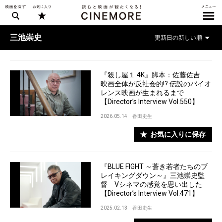
三池崇史
『殺し屋１ 4K』脚本：佐藤佐吉
映画全体が反社会的!? 伝説のバイオ
レンス映画が生まれるまで
【Director’s Interview Vol.550】
2026.05.14
香田史生
お気に入りに保存
『BLUE FIGHT ～蒼き若者たちのブ
レイキングダウン～』三池崇史監
督 Vシネマの感覚を思い出した
【Director’s Interview Vol.471】
2025.02.13
香田史生